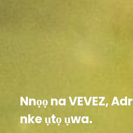
Nnọọ na VEVEZ, Adr
nke ụtọ ụwa.