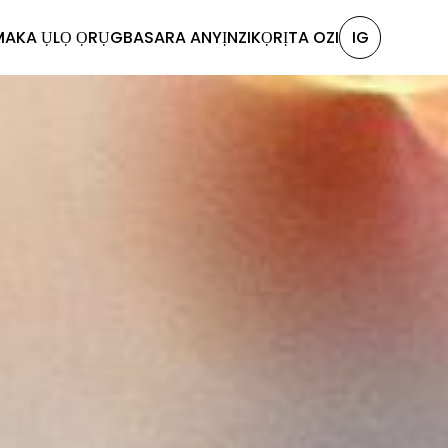
MAKA ỤLỌ ỌRỤ
GBASARA ANYỊ
NZIKỌRỊTA OZI
IG