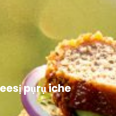
eesị pụrụ iche