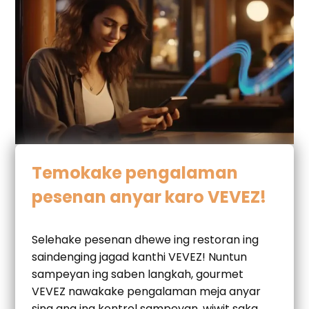
Temokake pengalaman
pesenan anyar karo VEVEZ!
Selehake pesenan dhewe ing restoran ing
saindenging jagad kanthi VEVEZ! Nuntun
sampeyan ing saben langkah, gourmet
VEVEZ nawakake pengalaman meja anyar
sing ana ing kontrol sampeyan, wiwit saka