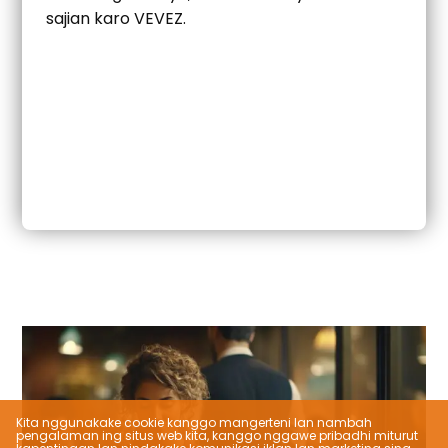
sajian karo VEVEZ.
Kita nggunakake cookie kanggo mangerteni lan nambah
pengalaman ing situs web kita, kanggo nggawe pribadhi miturut