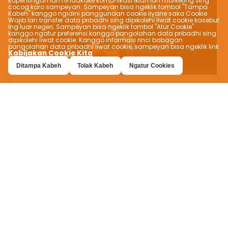
kapentingan lan nindakake komunikasi iklan lan marketing sing
cocog karo sampeyan. Sampeyan bisa ngeklik tombol "Tampa
Kabeh" kanggo ngidini panggunaan cookie liyane saka Cookie
Wajib lan transfer data pribadhi sing dipikolehi liwat cookie kasebut
ing luar negeri; Sampeyan bisa ngeklik tombol "Atur Cookie"
kanggo ngatur preferensi kanggo pangolahan data pribadhi sing
dipikolehi liwat cookie. Kanggo informasi rinci babagan
pangolahan data pribadhi liwat cookie, sampeyan bisa ngeklik link
Kabijakan Cookie Kita
.
Ditampa Kabeh
Tolak Kabeh
Ngatur Cookies
Pengalaman panganan
sing disesuaikan
VEVEZ ngidini sampeyan nemokake
panganan sing cocog karo rasa sampeyan!
Temokake panganan sing sampeyan goleki
kanthi gampang lan coba rasa anyar kanthi
fitur nyaring sing ditawakake kanggo pilihan
kayata pait, manis, vegan, diet lan halal.
Deleng menu ing macem-macem negara