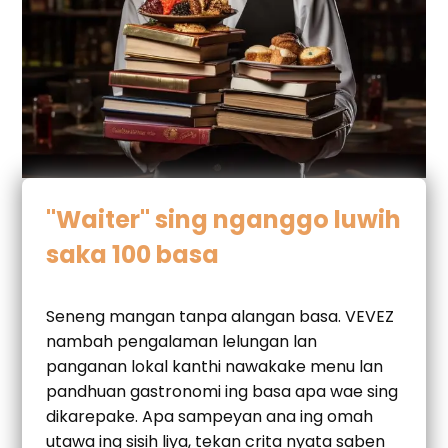
"Waiter" sing nganggo luwih
saka 100 basa
Seneng mangan tanpa alangan basa. VEVEZ
nambah pengalaman lelungan lan
panganan lokal kanthi nawakake menu lan
pandhuan gastronomi ing basa apa wae sing
dikarepake. Apa sampeyan ana ing omah
utawa ing sisih liya, tekan crita nyata saben