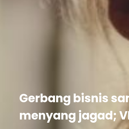
Gerbang bisnis s
menyang jagad; V