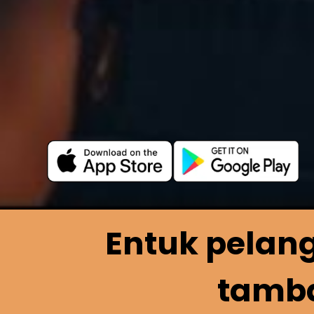
Entuk pelan
tamba