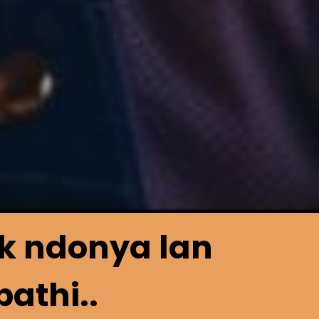
k ndonya lan
athi..