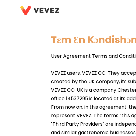
Tɛm Ɛn Kɔndishɔn