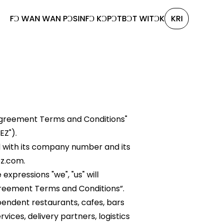
FƆ WAN WAN PƆSIN
FƆ KƆPƆT
BƆT WI
TƆK
KRI