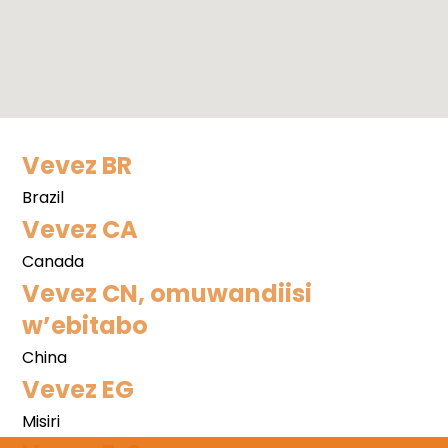
Vevez BR
Brazil
Vevez CA
Canada
Vevez CN, omuwandiisi
w’ebitabo
China
Vevez EG
Misiri