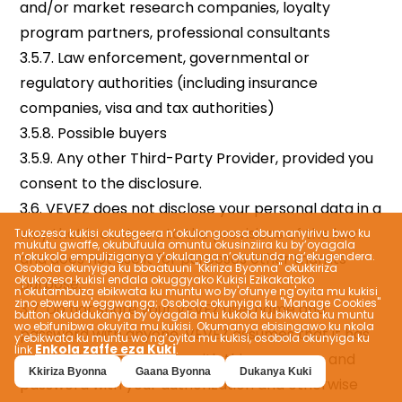
Tukozesa kukisi okutegeera n’okulongoosa obumanyirivu bwo ku
mukutu gwaffe, okubufuula omuntu okusinziira ku by’oyagala
n’okukola empuliziganya y’okulanga n’okutunda ng’ekugendera.
Osobola okunyiga ku bbaatuuni "Kkiriza Byonna" okukkiriza
okukozesa kukisi endala okuggyako Kukisi Ezikakatako
n'okutambuza ebikwata ku muntu wo by'ofunye ng'oyita mu kukisi
zino ebweru w'eggwanga; Osobola okunyiga ku "Manage Cookies"
button okuddukanya by'oyagala mu kukola ku bikwata ku muntu
wo ebifunibwa okuyita mu kukisi. Okumanya ebisingawo ku nkola
y’ebikwata ku muntu wo ng’oyita mu kukisi, osobola okunyiga ku
Enkola zaffe eza Kuki
link
.
Kkiriza Byonna
Gaana Byonna
Dukanya Kuki