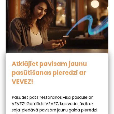
Atklājiet pavisam jaunu
pasūtīšanas pieredzi ar
VEVEZ!
Pasūtiet pats restorānos visā pasaulē ar
VEVEZ! Gardēdis VEVEZ, kas vada jūs ik uz
soļa, piedāvā pavisam jaunu galda pieredzi,