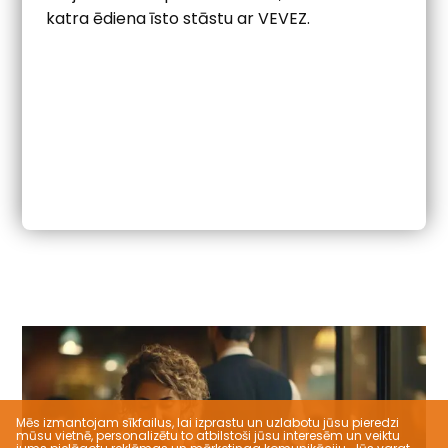
katra ēdiena īsto stāstu ar VEVEZ.
Mēs izmantojam sīkfailus, lai izprastu un uzlabotu jūsu pieredzi
mūsu vietnē, personalizētu to atbilstoši jūsu interesēm un veiktu