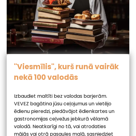
"Viesmīlis", kurš runā vairāk
nekā 100 valodās
Izbaudiet maltīti bez valodas barjerām.
VEVEZ bagātina jūsu ceļojumus un vietējo
ēdienu pieredzi, piedāvājot ēdienkartes un
gastronomijas ceļvežus jebkurā vēlamā
valodā. Neatkarīgi no tā, vai atrodaties
mājās vai otrā pasaules malā, sasniedziet