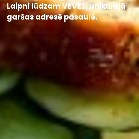
Laipni lūdzam VEVEZ, unikālajā
garšas adresē pasaulē.