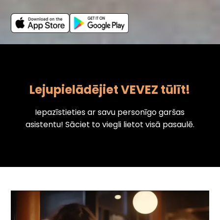
Lejupielādējiet VEVEZ tūlīt!
Iepazīstieties ar savu personīgo garšas
asistentu! Sāciet to viegli lietot visā pasaulē.