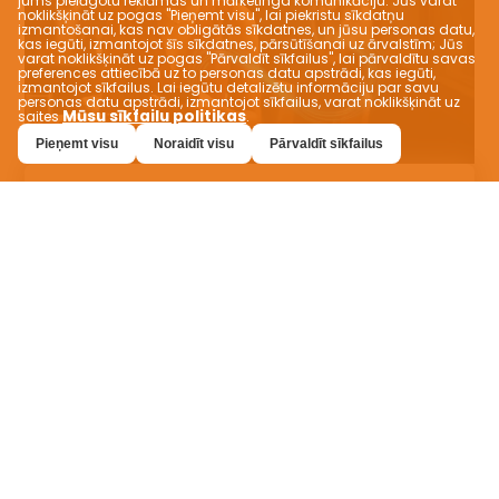
jums pielāgotu reklāmas un mārketinga komunikāciju. Jūs varat
noklikšķināt uz pogas "Pieņemt visu", lai piekristu sīkdatņu
izmantošanai, kas nav obligātās sīkdatnes, un jūsu personas datu,
kas iegūti, izmantojot šīs sīkdatnes, pārsūtīšanai uz ārvalstīm; Jūs
varat noklikšķināt uz pogas "Pārvaldīt sīkfailus", lai pārvaldītu savas
preferences attiecībā uz to personas datu apstrādi, kas iegūti,
izmantojot sīkfailus. Lai iegūtu detalizētu informāciju par savu
personas datu apstrādi, izmantojot sīkfailus, varat noklikšķināt uz
Mūsu sīkfailu politikas
saites
.
Pieņemt visu
Noraidīt visu
Pārvaldīt sīkfailus
Pielāgota ēdiena pieredze
VEVEZ ļauj jums atrast perfektu maltīti, kas
atbilst jūsu gaumei! Viegli atrodiet meklēto
ēdienu un izmēģiniet jaunas garšas,
izmantojot filtrēšanas funkcijas, kuras tas
piedāvā tādām iespējām kā rūgta, salda,
vegāniska, diētiska un halal. Skatiet arī
ēdienkartes dažādās valstīs savā valūtā.
VEVEZ jūsu personalizētajai ēdināšanas