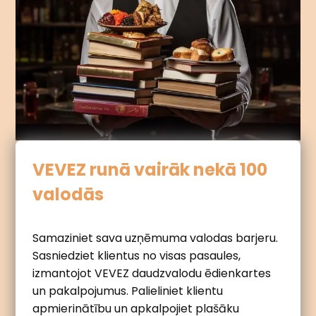
VEVEZ runā vairāk nekā 100
valodās
Samaziniet sava uzņēmuma valodas barjeru.
Sasniedziet klientus no visas pasaules,
izmantojot VEVEZ daudzvalodu ēdienkartes
un pakalpojumus. Palieliniet klientu
apmierinātību un apkalpojiet plašāku