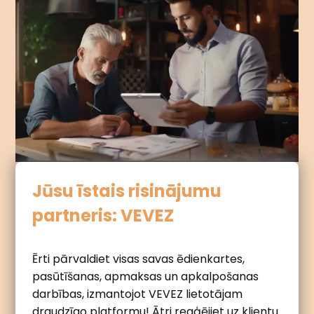
Jūsu īstais risinājumu
partneris: VEVEZ
Ērti pārvaldiet visas savas ēdienkartes,
pasūtīšanas, apmaksas un apkalpošanas
darbības, izmantojot VEVEZ lietotājam
draudzīgo platformu! Ātri reaģējiet uz klientu