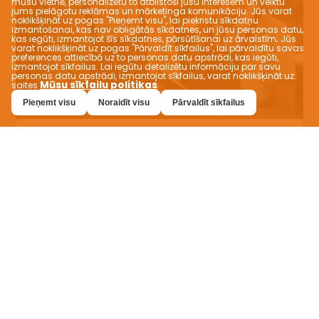
mūsu vietnē, personalizētu to atbilstoši jūsu interesēm un veiktu
jums pielāgotu reklāmas un mārketinga komunikāciju. Jūs varat
noklikšķināt uz pogas "Pieņemt visu", lai piekristu sīkdatņu
izmantošanai, kas nav obligātās sīkdatnes, un jūsu personas datu,
kas iegūti, izmantojot šīs sīkdatnes, pārsūtīšanai uz ārvalstīm; Jūs
varat noklikšķināt uz pogas "Pārvaldīt sīkfailus", lai pārvaldītu savas
preferences attiecībā uz to personas datu apstrādi, kas iegūti,
izmantojot sīkfailus. Lai iegūtu detalizētu informāciju par savu
personas datu apstrādi, izmantojot sīkfailus, varat noklikšķināt uz
Mūsu sīkfailu politikas
saites
.
Pieņemt visu
Noraidīt visu
Pārvaldīt sīkfailus
Piekļuve globālajam tirgum
ar VEVEZ
Pārvērtiet savu vietējo biznesu par globālu
zīmolu ar VEVEZ. Paplašiniet sava uzņēmuma
robežas un izcelieties, sasniedzot klientus no
visas pasaules. Izvērsieties jaunos tirgos un
reklamējiet savu zīmolu starptautiski,
izmantojot daudzvalodu atbalstu un plašu