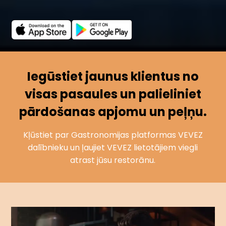
Iegūstiet jaunus klientus no
visas pasaules un palieliniet
pārdošanas apjomu un peļņu.
Kļūstiet par Gastronomijas platformas VEVEZ
dalībnieku un ļaujiet VEVEZ lietotājiem viegli
atrast jūsu restorānu.