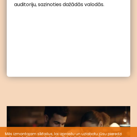
auditoriju, sazinoties dažādās valodās.
Mēs izmantojam sīkfailus, lai izprastu un uzlabotu jūsu pieredzi