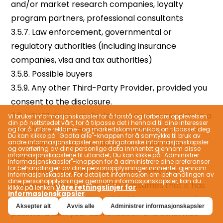
Vi bruker informasjonskapsler for å forstå og forbedre opplevelsen
din på nettstedet vårt, for å tilpasse det i henhold til dine interesser
og for å utføre reklame- og markedskommunikasjon tilpasset deg.
Du kan klikke på "Godta alle"-knappen for å samtykke til bruk av
andre informasjonskapsler enn obligatoriske informasjonskapsler
og overføring av dine personlige data innhentet gjennom disse
informasjonskapslene til utlandet; Du kan klikke på "Administrer
informasjonskapsler"-knappen for å administrere dine preferanser
for behandlingen av dine personopplysninger innhentet gjennom
informasjonskapsler. For detaljert informasjon om behandlingen av
dine personopplysninger gjennom informasjonskapsler, kan du
Våre retningslinjer for
klikke på lenken
informasjonskapsler
.
Aksepter alt
Avvis alle
Administrer informasjonskapsler