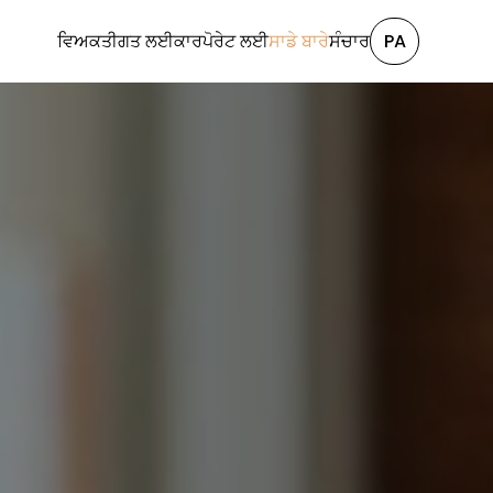
ਵਿਅਕਤੀਗਤ ਲਈ
ਕਾਰਪੋਰੇਟ ਲਈ
ਸਾਡੇ ਬਾਰੇ
ਸੰਚਾਰ
PA