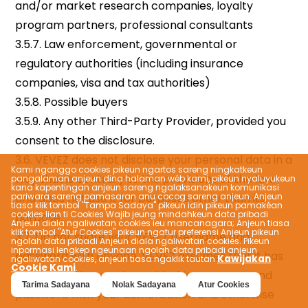
Kami nganggo cookies pikeun ngartos sareng ningkatkeun
pangalaman anjeun dina halaman wéb kami, pikeun nyaluyukeun
kana kapentingan anjeun sareng ngalaksanakeun komunikasi
pariwara sareng pamasaran anu cocog sareng anjeun. Anjeun
tiasa klik tombol "Tampa Sadaya" pikeun idin pikeun pamakéan
cookies lian ti Cookies Wajib jeung mindahkeun data pribadi
Anjeun diala ngaliwatan cookies ieu mancanagara; Anjeun tiasa
klik tombol "Atur Cookies" pikeun ngatur preferensi Anjeun pikeun
ngolah data pribadi Anjeun diala ngaliwatan cookies. Pikeun
inpormasi lengkep ngeunaan ngolah data pribadi anjeun
Kawijakan
ngaliwatan cookies, anjeun tiasa ngaklik tautan
Cookie Kami
.
Tarima Sadayana
Nolak Sadayana
Atur Cookies