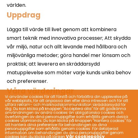
Uppdrag
Våra värderingar
Vi använder cookies för att förstå och förbättra din upplevelse på
vår webbplats, för att anpassa den efter dina intressen och för att
utföra reklam- och marknadskommunikation skräddarsydd för
dig. Du kan klicka på knappen "Acceptera alla" för att godkänna
användningen av andra cookies än obligatoriska cookies och
överföringen av dina personuppgifter som erhållits genom dessa
cookies utomlands; Du kan klicka på knappen "Hantera cookies" för
att hantera dina preferenser för behandlingen av dina
personuppgifter som erhållits genom cookies. För detaljerad
information om behandlingen av dina personuppgifter genom
Vår cookiepolicy
cookies kan du klicka på länken
.