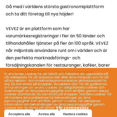
Vi använder cookies för att förstå och förbättra din upplevelse på
vår webbplats, för att anpassa den efter dina intressen och för att
utföra reklam- och marknadskommunikation skräddarsydd för
dig. Du kan klicka på knappen "Acceptera alla" för att godkänna
användningen av andra cookies än obligatoriska cookies och
överföringen av dina personuppgifter som erhållits genom dessa
cookies utomlands; Du kan klicka på knappen "Hantera cookies" för
att hantera dina preferenser för behandlingen av dina
personuppgifter som erhållits genom cookies. För detaljerad
information om behandlingen av dina personuppgifter genom
Vår cookiepolicy
cookies kan du klicka på länken
.
Acceptera alla
Avvisa alla
Hantera cookies