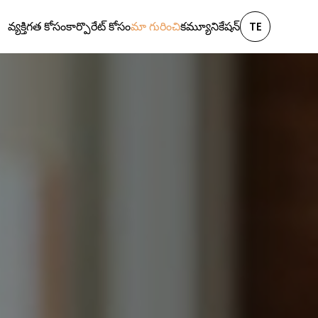
వ్యక్తిగత కోసం
కార్పొరేట్ కోసం
మా గురించి
కమ్యూనికేషన్
TE