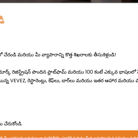
డి
నికి, మీ ఆసక్తులకు అనుగుణంగా వ్యక్తిగతీకరించడానికి మరియు మీకు అనుకూలమైన ప్రకటనలు మర