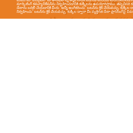
మార్కెటింగ్ కమ్యూనికేషన్‌ను నిర్వహించడానికి కుక్కీలను ఉపయోగిస్తాము. తప్పనిసరి క
డేటాను బదిలీ చేయడానికి మీరు "అన్నీ అంగీకరించు" బటన్‌ను క్లిక్ చేయవచ్చు; కుక్కీల ద్
నిర్వహించు" బటన్‌ను క్లిక్ చేయవచ్చు. కుక్కీల ద్వారా మీ వ్యక్తిగత డేటా ప్రాసెసింగ్‌