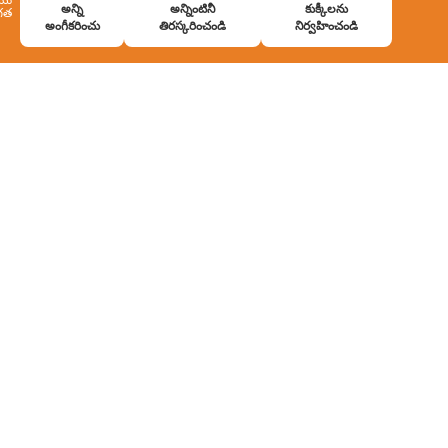
అన్ని
అన్నింటినీ
కుక్కీలను
ిగత
అంగీకరించు
తిరస్కరించండి
నిర్వహించండి