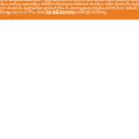
ుక్కీలు కాకుండా ఇతర కుక్కీల వినియోగానికి మరియు విదేశాలకు ఈ కుక్కీల ద్వారా పొందిన మీ వ్యక్త
వారా పొందిన మీ వ్యక్తిగత డేటా ప్రాసెసింగ్ కోసం మీ ప్రాధాన్యతలను నిర్వహించడానికి మీరు "కుకీలను
మా కుకీ విధానాలు
పై వివరణాత్మక సమాచారం కోసం, మీరు
లింక్‌ని క్లిక్ చేయవచ్చు.