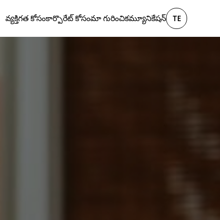
వ్యక్తిగత కోసం
కార్పొరేట్ కోసం
మా గురించి
కమ్యూనికేషన్
TE