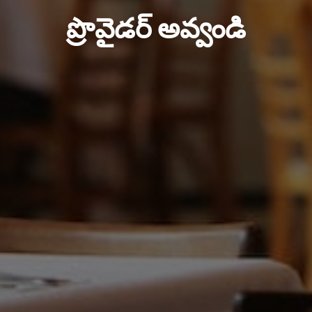
ప్రొవైడర్ అవ్వండి