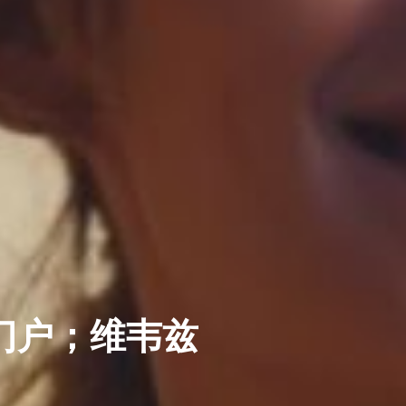
门户；维韦兹