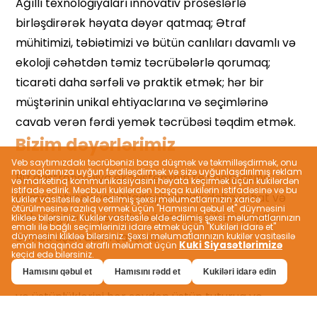
Bizim dəyərlərimiz
Veb saytımızdakı təcrübənizi başa düşmək və təkmilləşdirmək, onu
maraqlarınıza uyğun fərdiləşdirmək və sizə uyğunlaşdırılmış reklam
və marketinq kommunikasiyasını həyata keçirmək üçün kukilərdən
istifadə edirik. Məcburi kukilərdən başqa kukilərin istifadəsinə və bu
kukilər vasitəsilə əldə edilmiş şəxsi məlumatlarınızın xaricə
ötürülməsinə razılıq vermək üçün "Hamısını qəbul et" düyməsini
klikləə bilərsiniz; Kukilər vasitəsilə əldə edilmiş şəxsi məlumatlarınızın
emalı ilə bağlı seçimlərinizi idarə etmək üçün "Kukiləri idarə et"
düyməsini klikləə bilərsiniz. Şəxsi məlumatlarınızın kukilər vasitəsilə
Kuki Siyasətlərimizə
emalı haqqında ətraflı məlumat üçün
keçid edə bilərsiniz.
Hamısını qəbul et
Hamısını rədd et
Kukiləri idarə edin