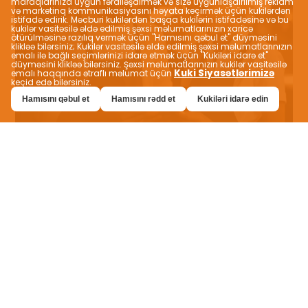
maraqlarınıza uyğun fərdiləşdirmək və sizə uyğunlaşdırılmış reklam
və marketinq kommunikasiyasını həyata keçirmək üçün kukilərdən
istifadə edirik. Məcburi kukilərdən başqa kukilərin istifadəsinə və bu
kukilər vasitəsilə əldə edilmiş şəxsi məlumatlarınızın xaricə
ötürülməsinə razılıq vermək üçün "Hamısını qəbul et" düyməsini
klikləə bilərsiniz; Kukilər vasitəsilə əldə edilmiş şəxsi məlumatlarınızın
emalı ilə bağlı seçimlərinizi idarə etmək üçün "Kukiləri idarə et"
düyməsini klikləə bilərsiniz. Şəxsi məlumatlarınızın kukilər vasitəsilə
Kuki Siyasətlərimizə
emalı haqqında ətraflı məlumat üçün
keçid edə bilərsiniz.
Hamısını qəbul et
Hamısını rədd et
Kukiləri idarə edin
VEVEZ ilə qlobal bazara çıxış
VEVEZ ilə yerli biznesinizi qlobal brendə
çevirin. Biznesinizin sərhədlərini genişləndirin
və dünyanın hər yerindən müştərilərə
çatmaqla fərqlənin. Yeni bazarlara çıxın və
çoxdilli dəstək və geniş əhatəli şəbəkə ilə
brendinizi beynəlxalq səviyyədə tanıtın.