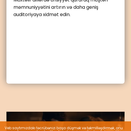
məmnuniyyətini artırın və daha geniş
auditoriyaya xidmət edin.
Veb saytımızdakı təcrübənizi başa düşmək və təkmilləşdirmək, onu