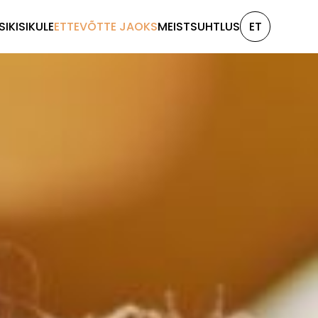
SIKISIKULE
ETTEVÕTTE JAOKS
MEIST
SUHTLUS
ET