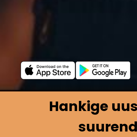
Hankige uus
suurend