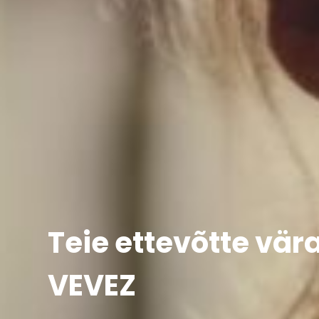
Teie ettevõtte vä
VEVEZ