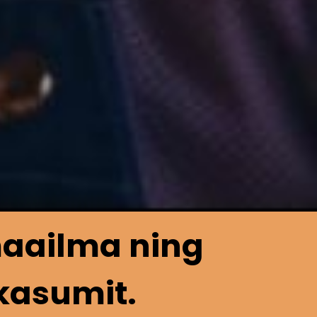
maailma ning
kasumit.