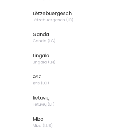
Lëtzebuergesch
Lëtzebuergesch
(
LB
)
Ganda
Ganda
(
LG
)
Lingala
Lingala
(
LN
)
ລາວ
ລາວ
(
LO
)
lietuvių
lietuvių
(
LT
)
Mizo
Mizo
(
LUS
)