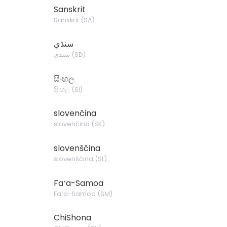
Sanskrit
Sanskrit
(
SA
)
سنڌي
سنڌي
(
SD
)
සිංහල
සිංහල
(
SI
)
slovenčina
slovenčina
(
SK
)
slovenščina
slovenščina
(
SL
)
Faʻa-Samoa
Faʻa-Samoa
(
SM
)
ChiShona