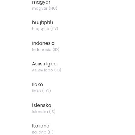
magyar
magyar
(
HU
)
հայերեն
հայերեն
(
HY
)
Indonesia
Indonesia
(
ID
)
Asụsụ Igbo
Asụsụ Igbo
(
IG
)
Iloko
Iloko
(
ILO
)
íslenska
íslenska
(
IS
)
Italiano
Italiano
(
IT
)