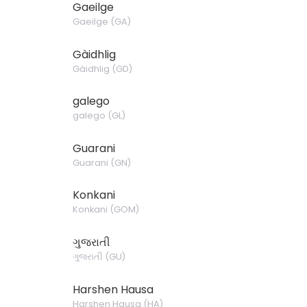
Gaeilge
Gaeilge
(
GA
)
Gàidhlig
Gàidhlig
(
GD
)
galego
galego
(
GL
)
Guarani
Guarani
(
GN
)
Konkani
Konkani
(
GOM
)
ગુજરાતી
ગુજરાતી
(
GU
)
Harshen Hausa
Harshen Hausa
(
HA
)