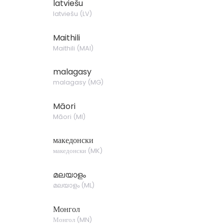
latviešu
latviešu
(
LV
)
Maithili
Maithili
(
MAI
)
malagasy
malagasy
(
MG
)
Māori
Māori
(
MI
)
македонски
македонски
(
MK
)
മലയാളം
മലയാളം
(
ML
)
Монгол
Монгол
(
MN
)