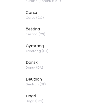
Kurdish (Sorani)
(
CKB
)
Corsu
Corsu
(
CO
)
čeština
čeština
(
CS
)
Cymraeg
Cymraeg
(
CY
)
Dansk
Dansk
(
DA
)
Deutsch
Deutsch
(
DE
)
Dogri
Dogri
(
DOI
)