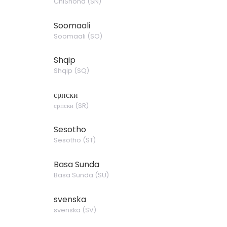
ChiShona
(
SN
)
Soomaali
Soomaali
(
SO
)
Shqip
Shqip
(
SQ
)
српски
српски
(
SR
)
Sesotho
Sesotho
(
ST
)
Basa Sunda
Basa Sunda
(
SU
)
svenska
svenska
(
SV
)