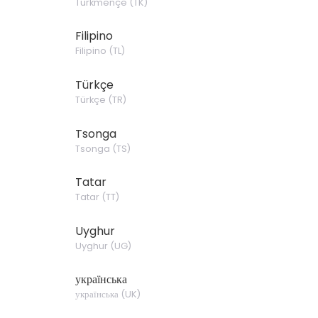
Türkmençe
(
TK
)
Filipino
Filipino
(
TL
)
Türkçe
Türkçe
(
TR
)
Tsonga
Tsonga
(
TS
)
Tatar
Tatar
(
TT
)
Uyghur
Uyghur
(
UG
)
українська
українська
(
UK
)