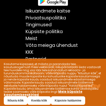
Isikuandmete kaitse
Privaatsuspoliitika
Tingimused
Küpsiste poliitika
Meist
Võta meiega ühendust
KKK
Partnerid
Kasutame küpsiseid, et mõista ja parandada teie
Hakka teenusepakkujaks
kasutuskogemust meie veebisaidil, isikupärastada seda vastavalt
teie huvidele ning viia läbi teile kohandatud reklaami- ja
Pakkuja juhtimine
turunduskommunikatsiooni. Võite klõpsata nuppu "Nõustun kõik", et
nõustuda muude küpsiste kui kohustuslike küpsiste kasutamisega
ja nende küpsiste kaudu saadud isikuandmete edastamisega
välismaale; Küpsiste kaudu saadud isikuandmete töötlemise
eelistuste haldamiseks võite klõpsata nupul "Halda küpsiseid".
© 2024 VEVEZ Co.
Küpsiste kaudu oma isikuandmete töötlemise kohta üksikasjaliku
Meie küpsiste
teabe saamiseks võite klõpsata lingil
kasutamiseeskirjad
.
Nõustu kõik
Keeldu kõik
Küpsiste haldamine