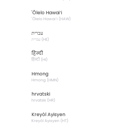
'Ōlelo Hawaiʻi
'Ōlelo Hawaiʻi
(
HAW
)
עברית
עברית
(
HE
)
हिन्दी
हिन्दी
(
HI
)
Hmong
Hmong
(
HMN
)
hrvatski
hrvatski
(
HR
)
Kreyòl Ayisyen
Kreyòl Ayisyen
(
HT
)