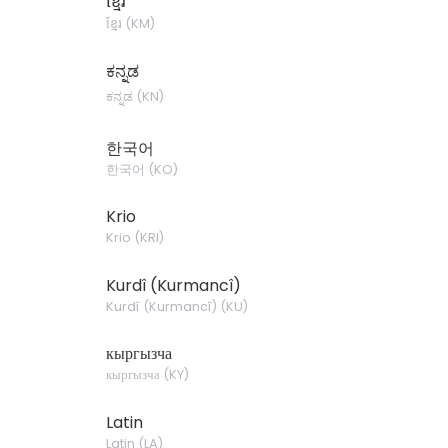
ខ្មែរ
ខ្មែរ
(
KM
)
ಕನ್ನಡ
ಕನ್ನಡ
(
KN
)
한국어
한국어
(
KO
)
Krio
Krio
(
KRI
)
Kurdî (Kurmancî)
Kurdî (Kurmancî)
(
KU
)
кыргызча
кыргызча
(
KY
)
Latin
Latin
(
LA
)