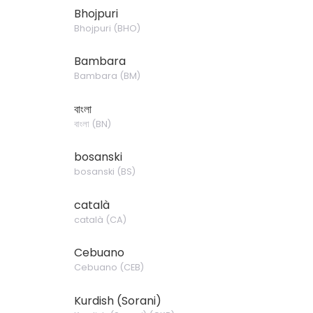
Bhojpuri
Bhojpuri
(
BHO
)
Bambara
Bambara
(
BM
)
বাংলা
বাংলা
(
BN
)
bosanski
bosanski
(
BS
)
català
català
(
CA
)
Cebuano
Cebuano
(
CEB
)
Kurdish (Sorani)