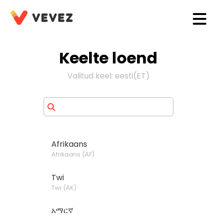
Keelte loend
Valitud keel
:
eesti
(
ET
)
Afrikaans
Afrikaans
(
AF
)
Twi
Twi
(
AK
)
አማርኛ