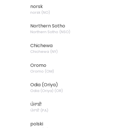
norsk
norsk
(
NO
)
Northern Sotho
Northern Sotho
(
NSO
)
Chichewa
Chichewa
(
NY
)
Oromo
Oromo
(
OM
)
Odia (Oriya)
Odia (Oriya)
(
OR
)
ਪੰਜਾਬੀ
ਪੰਜਾਬੀ
(
PA
)
polski