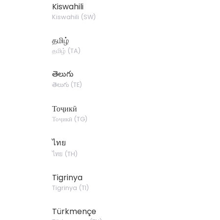
Kiswahili
Kiswahili
(
SW
)
தமிழ்
தமிழ்
(
TA
)
తెలుగు
తెలుగు
(
TE
)
Тоҷикӣ
Тоҷикӣ
(
TG
)
ไทย
ไทย
(
TH
)
Tigrinya
Tigrinya
(
TI
)
Türkmençe