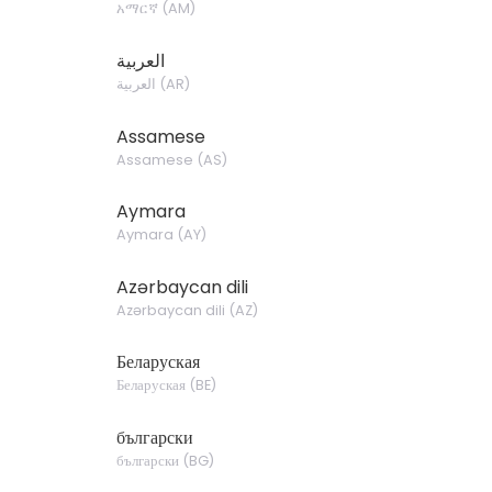
አማርኛ
(
AM
)
العربية
العربية
(
AR
)
Assamese
Assamese
(
AS
)
Aymara
Aymara
(
AY
)
Azərbaycan dili
Azərbaycan dili
(
AZ
)
Беларуская
Беларуская
(
BE
)
български
български
(
BG
)