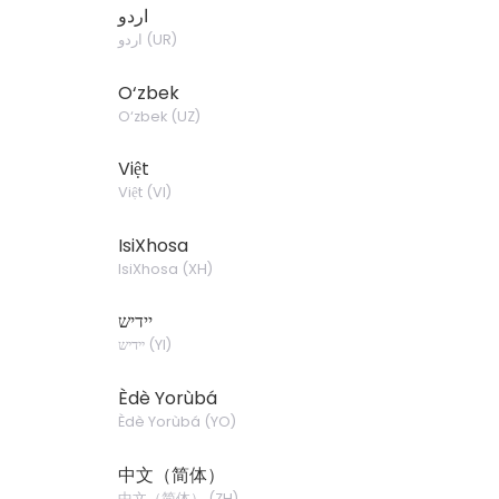
اردو
اردو
(
UR
)
O‘zbek
O‘zbek
(
UZ
)
Việt
Việt
(
VI
)
IsiXhosa
IsiXhosa
(
XH
)
יידיש
יידיש
(
YI
)
Èdè Yorùbá
Èdè Yorùbá
(
YO
)
中文（简体）
中文（简体）
(
ZH
)