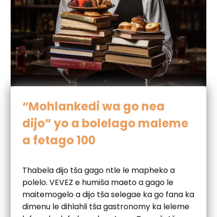
“Mohlankedi wa go nea
dijo” yo a bolelago maleme
a fetago 100
Thabela dijo tša gago ntle le mapheko a
polelo. VEVEZ e humiša maeto a gago le
maitemogelo a dijo tša selegae ka go fana ka
dimenu le dihlahli tša gastronomy ka leleme