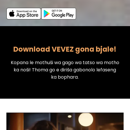
Download VEVEZ gona bjale!
Kopana le mothuši wa gago wa tatso wa motho
ka noši! Thoma go e diriša gabonolo lefaseng
ka bophara.