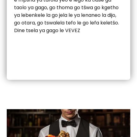
taolo ya gago, go thoma go tšwa go kgetho
ya lebenkele la go jela le ya lenaneo la dijo,
go otara, go tswalela tefo le go lefa keletšo.
Dine tsela ya gago le VEVEZ