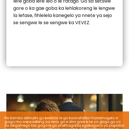
lefe goba lefe leo o le ratago. Go sa šetšwe
gore o ka gae goba ka lehlakoreng le lengwe
la lefase, fihlelela kanegelo ya nnete ya sejo
se sengwe le se sengwe ka VEVEZ.
Re šomiša dikhukhi go kwešiša le go kaonafatša maitemogelo a
gago mo wepsaeteng ya rena, go e dira gore e be ya gago go ya
ka dikgahlego tša gago le go phethagatša kgokagano ya papatšo