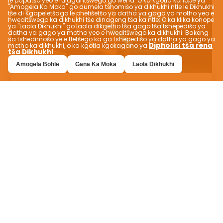
le papatšo yeo e rulagantšwego go wena. O ka kgotla konope ya
"Amogela Ka Moka" go dumela tšhomišo ya dikhukhi ntle le Dikhukhi
tše di Kgapeletšago le phetišetšo ya datha ya gago ya motho yeo e
hweditšwego ka dikhukhi tše dinageng tša ka ntle; O ka klika konope
ya "Laola Dikhukhi" go laola dikgetho tša gago tša tshepedišo ya
datha ya gago ya motho yeo e hweditšwego ka dikhukhi. Bakeng
sa tshedimošo ye e tletšego ka ga tshepedišo ya datha ya gago ya
Dipholisi tša rena
motho ka dikhukhi, o ka kgotla kgokagano ya
tša Dikhukhi
.
Amogela Bohle
Gana Ka Moka
Laola Dikhukhi
Diphihlelo tša dijo tšeo di
rulagantšwego
VEVEZ e go dumelela go hwetša dijo tše di
phethagetšego tšeo di swanetšego tatso ya
gago! Hwetša dijo tšeo o di nyakago
gabonolo gomme o leke ditatso tše mpsha
ka dikarolo tša go sefa tšeo e di fago
dikgetho tša go swana le tše babago, tše
bose, tša vegan, dijo le halal. Lebelela dimenu