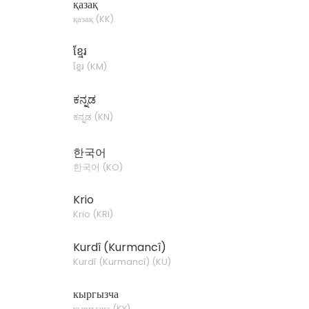
қазақ
қазақ
(
KK
)
ខ្មែរ
ខ្មែរ
(
KM
)
ಕನ್ನಡ
ಕನ್ನಡ
(
KN
)
한국어
한국어
(
KO
)
Krio
Krio
(
KRI
)
Kurdî (Kurmancî)
Kurdî (Kurmancî)
(
KU
)
кыргызча
кыргызча
(
KY
)