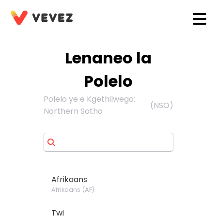
Lenaneo la
Polelo
Polelo ye e Kgethilwego
:
(
NSO
)
Northern Sotho
Afrikaans
Afrikaans
(
AF
)
Twi