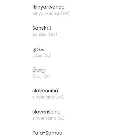
Ikinyarwanda
Ikinyarwanda
(
RW
)
Sanskrit
Sanskrit
(
SA
)
سنڌي
سنڌي
(
SD
)
සිංහල
සිංහල
(
SI
)
slovenčina
slovenčina
(
SK
)
slovenščina
slovenščina
(
SL
)
Faʻa-Samoa