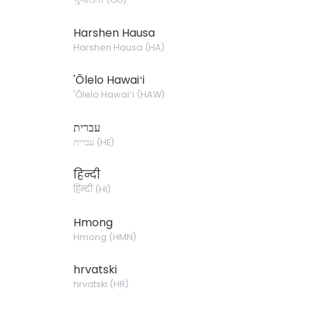
Harshen Hausa
Harshen Hausa
(
HA
)
'Ōlelo Hawaiʻi
'Ōlelo Hawaiʻi
(
HAW
)
עברית
עברית
(
HE
)
हिन्दी
हिन्दी
(
HI
)
Hmong
Hmong
(
HMN
)
hrvatski
hrvatski
(
HR
)