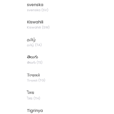
svenska
svenska
(
SV
)
Kiswahili
Kiswahili
(
SW
)
தமிழ்
தமிழ்
(
TA
)
తెలుగు
తెలుగు
(
TE
)
Тоҷикӣ
Тоҷикӣ
(
TG
)
ไทย
ไทย
(
TH
)
Tigrinya