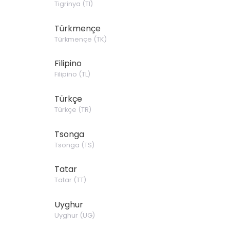
Tigrinya
(
TI
)
Türkmençe
Türkmençe
(
TK
)
Filipino
Filipino
(
TL
)
Türkçe
Türkçe
(
TR
)
Tsonga
Tsonga
(
TS
)
Tatar
Tatar
(
TT
)
Uyghur
Uyghur
(
UG
)