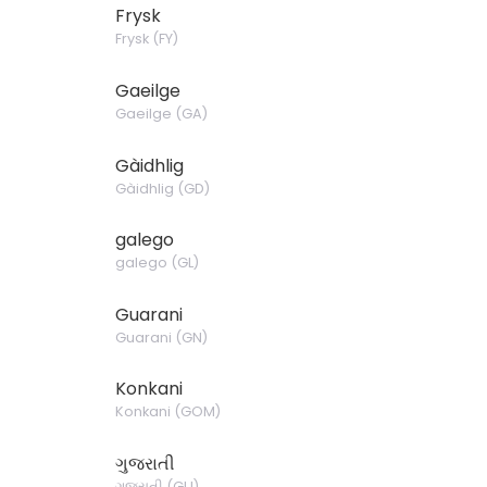
Frysk
Frysk
(
FY
)
Gaeilge
Gaeilge
(
GA
)
Gàidhlig
Gàidhlig
(
GD
)
galego
galego
(
GL
)
Guarani
Guarani
(
GN
)
Konkani
Konkani
(
GOM
)
ગુજરાતી
ગુજરાતી
(
GU
)