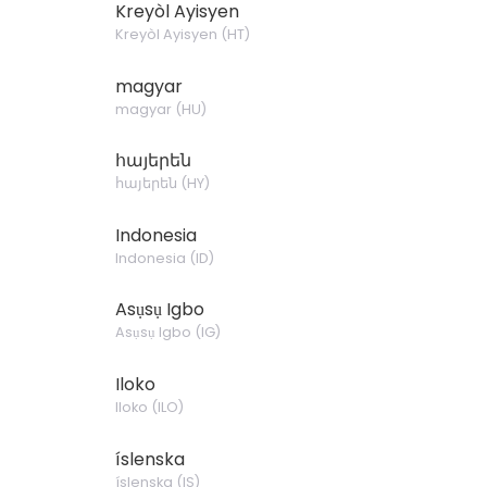
Kreyòl Ayisyen
Kreyòl Ayisyen
(
HT
)
magyar
magyar
(
HU
)
հայերեն
հայերեն
(
HY
)
Indonesia
Indonesia
(
ID
)
Asụsụ Igbo
Asụsụ Igbo
(
IG
)
Iloko
Iloko
(
ILO
)
íslenska
íslenska
(
IS
)