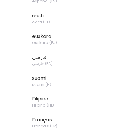
español
(
ES
)
eesti
eesti
(
ET
)
euskara
euskara
(
EU
)
فارسی
فارسی
(
FA
)
suomi
suomi
(
FI
)
Filipino
Filipino
(
FIL
)
Français
Français
(
FR
)