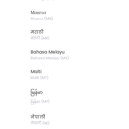
Монгол
Монгол
(
MN
)
मराठी
मराठी
(
MR
)
Bahasa Melayu
Bahasa Melayu
(
MS
)
Malti
Malti
(
MT
)
မြန်မာ
မြန်မာ
(
MY
)
नेपाली
नेपाली
(
NE
)