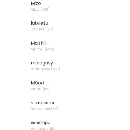
Mizo
Mizo
(
LUS
)
latviešu
latviešu
(
LV
)
Maithili
Maithili
(
MAI
)
malagasy
malagasy
(
MG
)
Māori
Māori
(
MI
)
македонски
македонски
(
MK
)
മലയാളം
മലയാളം
(
ML
)