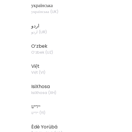
українська
українська
(
UK
)
اردو
اردو
(
UR
)
O‘zbek
O‘zbek
(
UZ
)
Việt
Việt
(
VI
)
IsiXhosa
IsiXhosa
(
XH
)
יידיש
יידיש
(
YI
)
Èdè Yorùbá