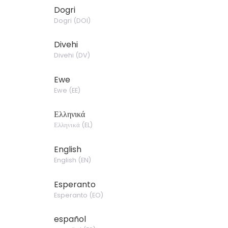
Dogri
Dogri
(
DOI
)
Divehi
Divehi
(
DV
)
Ewe
Ewe
(
EE
)
Ελληνικά
Ελληνικά
(
EL
)
English
English
(
EN
)
Esperanto
Esperanto
(
EO
)
español