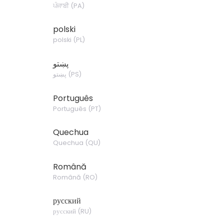
ਪੰਜਾਬੀ
(
PA
)
polski
polski
(
PL
)
پښتو
پښتو
(
PS
)
Português
Português
(
PT
)
Quechua
Quechua
(
QU
)
Română
Română
(
RO
)
русский
русский
(
RU
)