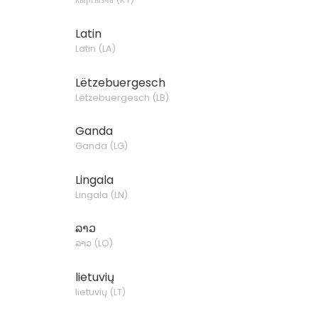
Latin
Latin
(
LA
)
Lëtzebuergesch
Lëtzebuergesch
(
LB
)
Ganda
Ganda
(
LG
)
Lingala
Lingala
(
LN
)
ລາວ
ລາວ
(
LO
)
lietuvių
lietuvių
(
LT
)