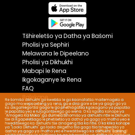
Tšhireletšo ya Datha ya Bašomi
Pholisi ya Sephiri
Melawana le Dipeelano
Pholisi ya Dikhukhi
Mabapi le Rena
Ikgokaganye le Rena
FAQ
Balekane
Re šomiša dikhukhi go kwešiša le go kaonafatša maitemogelo a
gago mo wepsaeteng ya rena, go e dira gore e be ya gago go ya
Eba Moabi wa Ditirelo
ka dikgahlego tša gago le go phethagatša kgokagano ya papatšo
le papatšo yeo e rulagantšwego go wena. O ka kgotla konope ya
Taolo ya Moabi
"Amogela Ka Moka" go dumela tšhomišo ya dikhukhi ntle le Dikhukhi
tše di Kgapeletšago le phetišetšo ya datha ya gago ya motho yeo e
hweditšwego ka dikhukhi tše dinageng tša ka ntle; O ka klika konope
ya "Laola Dikhukhi" go laola dikgetho tša gago tša tshepedišo ya
datha ya gago ya motho yeo e hweditšwego ka dikhukhi. Bakeng
© 2024 VEVEZ Co.
sa tshedimošo ye e tletšego ka ga tshepedišo ya datha ya gago ya