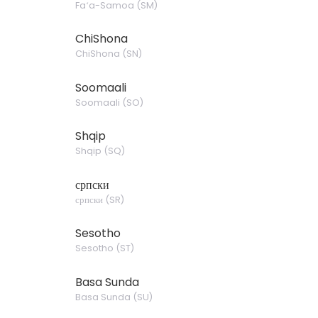
Faʻa-Samoa
(
SM
)
ChiShona
ChiShona
(
SN
)
Soomaali
Soomaali
(
SO
)
Shqip
Shqip
(
SQ
)
српски
српски
(
SR
)
Sesotho
Sesotho
(
ST
)
Basa Sunda
Basa Sunda
(
SU
)