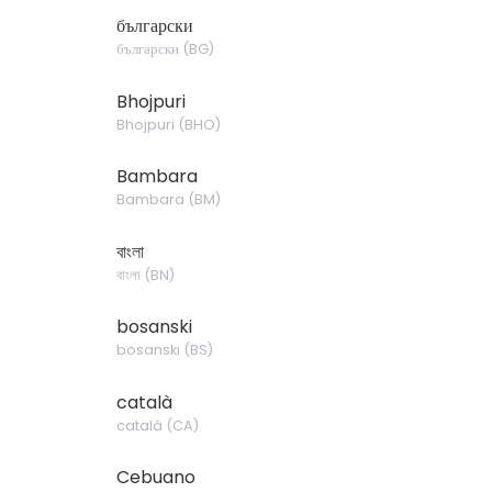
български
български
(
BG
)
Bhojpuri
Bhojpuri
(
BHO
)
Bambara
Bambara
(
BM
)
বাংলা
বাংলা
(
BN
)
bosanski
bosanski
(
BS
)
català
català
(
CA
)
Cebuano