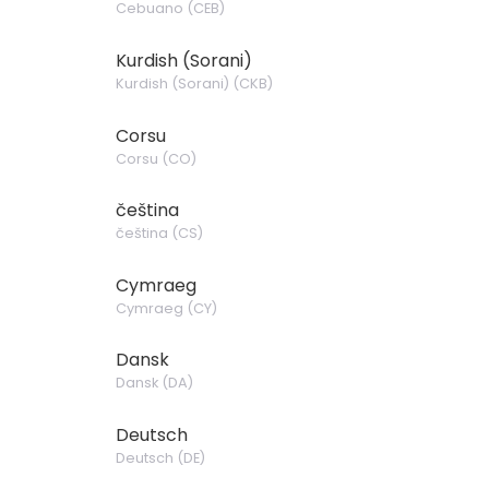
Cebuano
(
CEB
)
Kurdish (Sorani)
Kurdish (Sorani)
(
CKB
)
Corsu
Corsu
(
CO
)
čeština
čeština
(
CS
)
Cymraeg
Cymraeg
(
CY
)
Dansk
Dansk
(
DA
)
Deutsch
Deutsch
(
DE
)