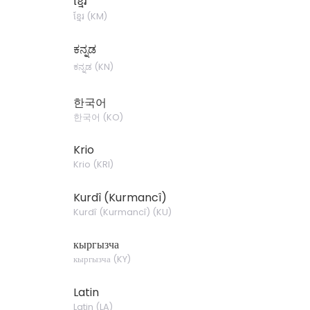
ខ្មែរ
ខ្មែរ
(
KM
)
ಕನ್ನಡ
ಕನ್ನಡ
(
KN
)
한국어
한국어
(
KO
)
Krio
Krio
(
KRI
)
Kurdî (Kurmancî)
Kurdî (Kurmancî)
(
KU
)
кыргызча
кыргызча
(
KY
)
Latin
Latin
(
LA
)