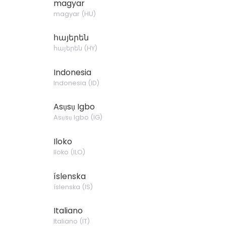
magyar
magyar
(
HU
)
հայերեն
հայերեն
(
HY
)
Indonesia
Indonesia
(
ID
)
Asụsụ Igbo
Asụsụ Igbo
(
IG
)
Iloko
Iloko
(
ILO
)
íslenska
íslenska
(
IS
)
Italiano
Italiano
(
IT
)