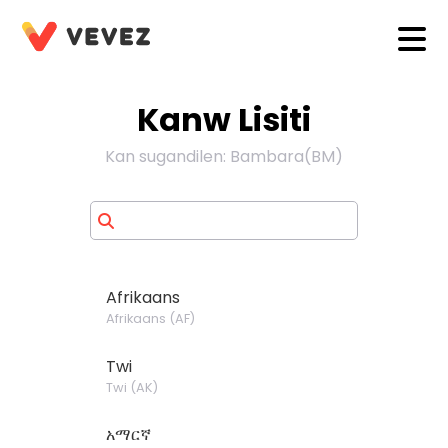
Kanw Lisiti
Kan sugandilen
:
Bambara
(
BM
)
Afrikaans
Afrikaans
(
AF
)
Twi
Twi
(
AK
)
አማርኛ