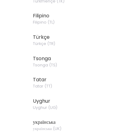
Türkmençe
(
TK
)
Filipino
Filipino
(
TL
)
Türkçe
Türkçe
(
TR
)
Tsonga
Tsonga
(
TS
)
Tatar
Tatar
(
TT
)
Uyghur
Uyghur
(
UG
)
українська
українська
(
UK
)