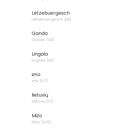
Lëtzebuergesch
Lëtzebuergesch
(
LB
)
Ganda
Ganda
(
LG
)
Lingala
Lingala
(
LN
)
ລາວ
ລາວ
(
LO
)
lietuvių
lietuvių
(
LT
)
Mizo
Mizo
(
LUS
)