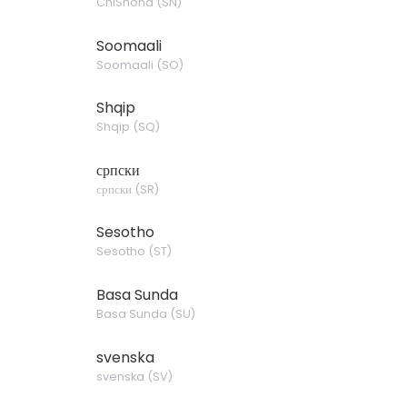
ChiShona
(
SN
)
Soomaali
Soomaali
(
SO
)
Shqip
Shqip
(
SQ
)
српски
српски
(
SR
)
Sesotho
Sesotho
(
ST
)
Basa Sunda
Basa Sunda
(
SU
)
svenska
svenska
(
SV
)