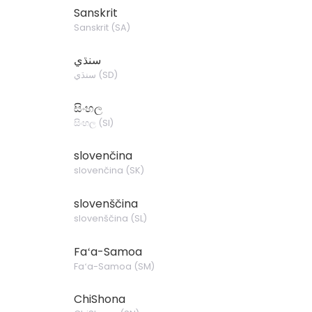
Sanskrit
Sanskrit
(
SA
)
سنڌي
سنڌي
(
SD
)
සිංහල
සිංහල
(
SI
)
slovenčina
slovenčina
(
SK
)
slovenščina
slovenščina
(
SL
)
Faʻa-Samoa
Faʻa-Samoa
(
SM
)
ChiShona