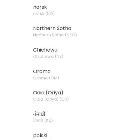
norsk
norsk
(
NO
)
Northern Sotho
Northern Sotho
(
NSO
)
Chichewa
Chichewa
(
NY
)
Oromo
Oromo
(
OM
)
Odia (Oriya)
Odia (Oriya)
(
OR
)
ਪੰਜਾਬੀ
ਪੰਜਾਬੀ
(
PA
)
polski