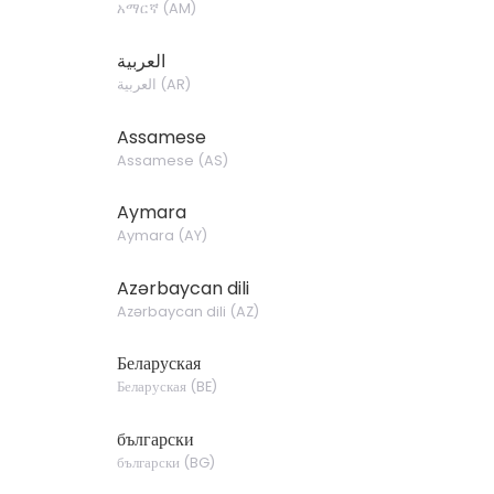
አማርኛ
(
AM
)
العربية
العربية
(
AR
)
Assamese
Assamese
(
AS
)
Aymara
Aymara
(
AY
)
Azərbaycan dili
Azərbaycan dili
(
AZ
)
Беларуская
Беларуская
(
BE
)
български
български
(
BG
)