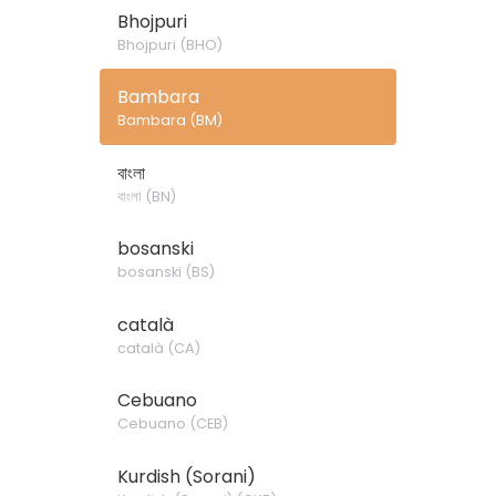
Bhojpuri
Bhojpuri
(
BHO
)
Bambara
Bambara
(
BM
)
বাংলা
বাংলা
(
BN
)
bosanski
bosanski
(
BS
)
català
català
(
CA
)
Cebuano
Cebuano
(
CEB
)
Kurdish (Sorani)