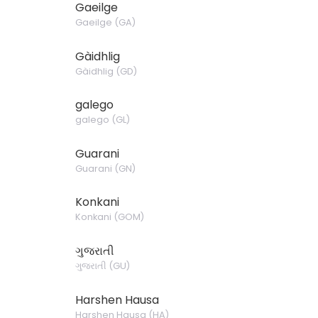
Gaeilge
Gaeilge
(
GA
)
Gàidhlig
Gàidhlig
(
GD
)
galego
galego
(
GL
)
Guarani
Guarani
(
GN
)
Konkani
Konkani
(
GOM
)
ગુજરાતી
ગુજરાતી
(
GU
)
Harshen Hausa
Harshen Hausa
(
HA
)