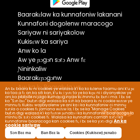
Baarakɛlaw ka kunnafoniw lakanani
Kunnafoni dogolenw maracogo
Sariyaw ni sariyakolow
Kukisɛw ka sariya
Anw ko la
Aw ye ɲɔgɔn sɔrɔ Anw fɛ
Ɲininkaliw
Baarakɛɲɔgɔnw
Aw ka kɛ Baarakɛla ye
An bɛ baara kɛ ni cookies ye walasa k’i ka ko kɛlenw faamu ani k’u ɲɛ
ka taa a fɛ an ka siti kan, k’u kɛ i yɛrɛ ta ye ka kɛɲɛ ni i diyanyekow ye
Furakɛlaw ka ɲɛmɔgɔya
ani ka piblisite ni jago kumaɲɔgɔnyaw kɛ minnu bɛ bɛn i ma. I bɛ se
ka "Sɔn bɛɛ" butɔn digi walasa ka sɔn ka baara kɛ ni cookie wɛrɛw ye
minnu tɛ Kukisɛ wajibiyalenw ye ani ka i ka kunnafoniw ci minnu
sɔrɔla o cookies fɛ jamana wɛrɛw la; I bɛ se ka "Manage Cookies"
butɔn digi walasa k’i ka fɛɛrɛw ɲɛnabɔ i ka kunnafoniw baaracogo la
© 2024 VEVEZ Co.
minnu bɛ sɔrɔ cookies fɛ. Walasa ka kunnafoni caman sɔrɔ i ka
An ka
kunnafoniw baaracogo kan cookies fɛ, i bɛ se ka yɔrɔ digi
cookie sariyaw
.
Sɔn Bɛɛ ma
Ban Bɛɛ la
Cookies (Kukisɛw) ɲɛnabɔ