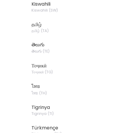
Kiswahili
Kiswahili
(
SW
)
தமிழ்
தமிழ்
(
TA
)
తెలుగు
తెలుగు
(
TE
)
Тоҷикӣ
Тоҷикӣ
(
TG
)
ไทย
ไทย
(
TH
)
Tigrinya
Tigrinya
(
TI
)
Türkmençe