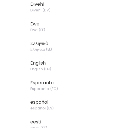
Divehi
Divehi
(
DV
)
Ewe
Ewe
(
EE
)
Ελληνικά
Ελληνικά
(
EL
)
English
English
(
EN
)
Esperanto
Esperanto
(
EO
)
español
español
(
ES
)
eesti
eesti
(
ET
)