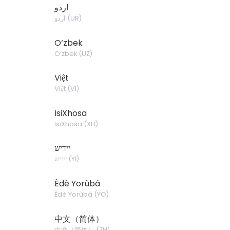
اردو
اردو
(
UR
)
O‘zbek
O‘zbek
(
UZ
)
Việt
Việt
(
VI
)
IsiXhosa
IsiXhosa
(
XH
)
יידיש
יידיש
(
YI
)
Èdè Yorùbá
Èdè Yorùbá
(
YO
)
中文（简体）
中文（简体）
(
ZH
)