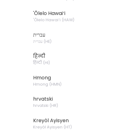
'Ōlelo Hawaiʻi
'Ōlelo Hawaiʻi
(
HAW
)
עברית
עברית
(
HE
)
हिन्दी
हिन्दी
(
HI
)
Hmong
Hmong
(
HMN
)
hrvatski
hrvatski
(
HR
)
Kreyòl Ayisyen
Kreyòl Ayisyen
(
HT
)