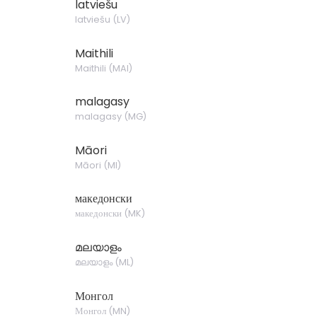
latviešu
latviešu
(
LV
)
Maithili
Maithili
(
MAI
)
malagasy
malagasy
(
MG
)
Māori
Māori
(
MI
)
македонски
македонски
(
MK
)
മലയാളം
മലയാളം
(
ML
)
Монгол
Монгол
(
MN
)