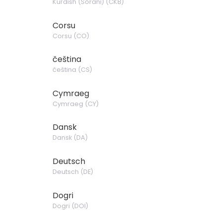
Kurdish (Sorani)
(
CKB
)
Corsu
Corsu
(
CO
)
čeština
čeština
(
CS
)
Cymraeg
Cymraeg
(
CY
)
Dansk
Dansk
(
DA
)
Deutsch
Deutsch
(
DE
)
Dogri
Dogri
(
DOI
)