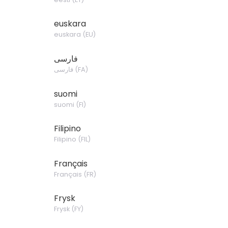
euskara
euskara
(
EU
)
فارسی
فارسی
(
FA
)
suomi
suomi
(
FI
)
Filipino
Filipino
(
FIL
)
Français
Français
(
FR
)
Frysk
Frysk
(
FY
)