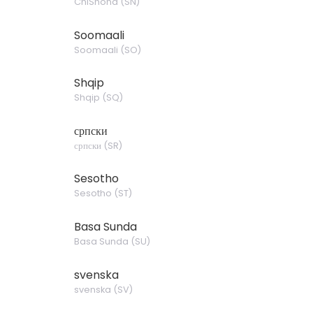
ChiShona
(
SN
)
Soomaali
Soomaali
(
SO
)
Shqip
Shqip
(
SQ
)
српски
српски
(
SR
)
Sesotho
Sesotho
(
ST
)
Basa Sunda
Basa Sunda
(
SU
)
svenska
svenska
(
SV
)