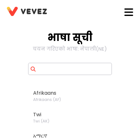
भाषा सूची
चयन गरिएको भाषा
:
नेपाली
(
NE
)
Afrikaans
Afrikaans
(
AF
)
Twi
Twi
(
AK
)
አማርኛ