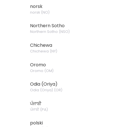
norsk
norsk
(
NO
)
Northern Sotho
Northern Sotho
(
NSO
)
Chichewa
Chichewa
(
NY
)
Oromo
Oromo
(
OM
)
Odia (Oriya)
Odia (Oriya)
(
OR
)
ਪੰਜਾਬੀ
ਪੰਜਾਬੀ
(
PA
)
polski