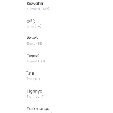
Kiswahili
Kiswahili
(
SW
)
தமிழ்
தமிழ்
(
TA
)
తెలుగు
తెలుగు
(
TE
)
Тоҷикӣ
Тоҷикӣ
(
TG
)
ไทย
ไทย
(
TH
)
Tigrinya
Tigrinya
(
TI
)
Türkmençe