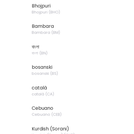
Bhojpuri
Bhojpuri
(
BHO
)
Bambara
Bambara
(
BM
)
বাংলা
বাংলা
(
BN
)
bosanski
bosanski
(
BS
)
català
català
(
CA
)
Cebuano
Cebuano
(
CEB
)
Kurdish (Sorani)