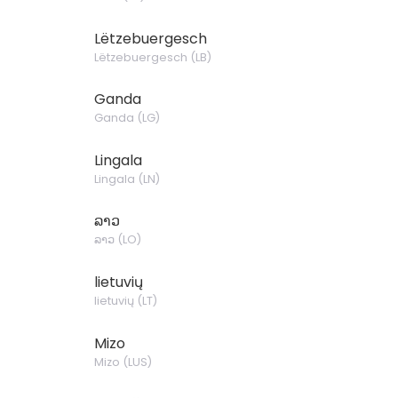
Lëtzebuergesch
Lëtzebuergesch
(
LB
)
Ganda
Ganda
(
LG
)
Lingala
Lingala
(
LN
)
ລາວ
ລາວ
(
LO
)
lietuvių
lietuvių
(
LT
)
Mizo
Mizo
(
LUS
)