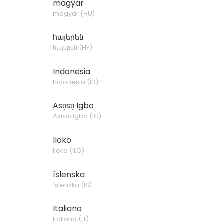
magyar
magyar
(
HU
)
հայերեն
հայերեն
(
HY
)
Indonesia
Indonesia
(
ID
)
Asụsụ Igbo
Asụsụ Igbo
(
IG
)
Iloko
Iloko
(
ILO
)
íslenska
íslenska
(
IS
)
Italiano
Italiano
(
IT
)