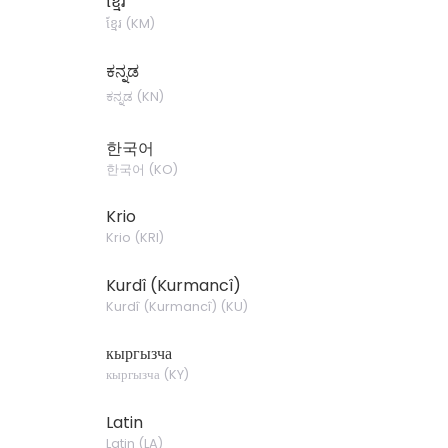
ខ្មែរ
ខ្មែរ
(
KM
)
ಕನ್ನಡ
ಕನ್ನಡ
(
KN
)
한국어
한국어
(
KO
)
Krio
Krio
(
KRI
)
Kurdî (Kurmancî)
Kurdî (Kurmancî)
(
KU
)
кыргызча
кыргызча
(
KY
)
Latin
Latin
(
LA
)