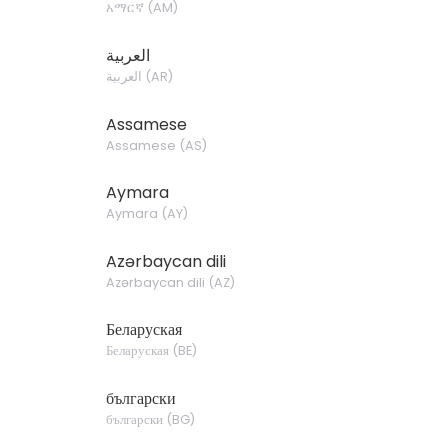
አማርኛ
(
AM
)
العربية
العربية
(
AR
)
Assamese
Assamese
(
AS
)
Aymara
Aymara
(
AY
)
Azərbaycan dili
Azərbaycan dili
(
AZ
)
Беларуская
Беларуская
(
BE
)
български
български
(
BG
)