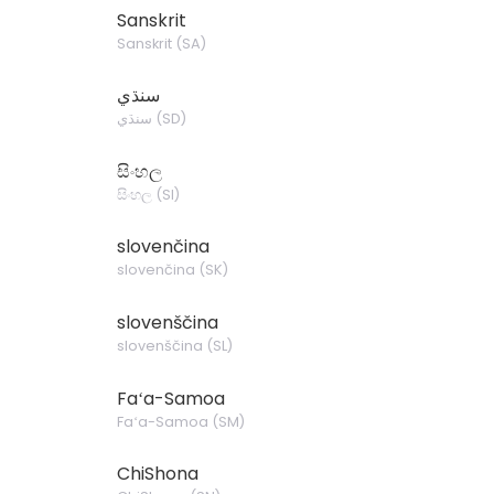
Sanskrit
Sanskrit
(
SA
)
سنڌي
سنڌي
(
SD
)
සිංහල
සිංහල
(
SI
)
slovenčina
slovenčina
(
SK
)
slovenščina
slovenščina
(
SL
)
Faʻa-Samoa
Faʻa-Samoa
(
SM
)
ChiShona