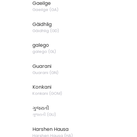
Gaeilge
Gaeilge
(
GA
)
Gàidhlig
Gàidhlig
(
GD
)
galego
galego
(
GL
)
Guarani
Guarani
(
GN
)
Konkani
Konkani
(
GOM
)
ગુજરાતી
ગુજરાતી
(
GU
)
Harshen Hausa
Harshen Hausa
(
HA
)