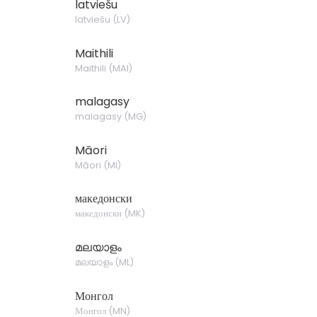
latviešu
latviešu
(
LV
)
Maithili
Maithili
(
MAI
)
malagasy
malagasy
(
MG
)
Māori
Māori
(
MI
)
македонски
македонски
(
MK
)
മലയാളം
മലയാളം
(
ML
)
Монгол
Монгол
(
MN
)