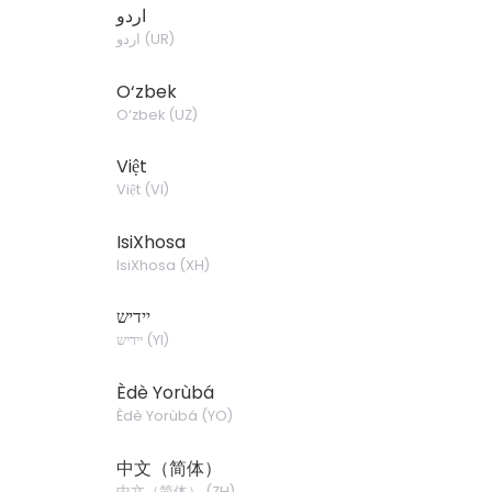
اردو
اردو
(
UR
)
O‘zbek
O‘zbek
(
UZ
)
Việt
Việt
(
VI
)
IsiXhosa
IsiXhosa
(
XH
)
יידיש
יידיש
(
YI
)
Èdè Yorùbá
Èdè Yorùbá
(
YO
)
中文（简体）
中文（简体）
(
ZH
)