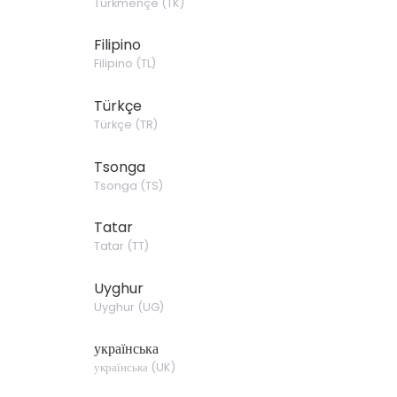
Türkmençe
(
TK
)
Filipino
Filipino
(
TL
)
Türkçe
Türkçe
(
TR
)
Tsonga
Tsonga
(
TS
)
Tatar
Tatar
(
TT
)
Uyghur
Uyghur
(
UG
)
українська
українська
(
UK
)