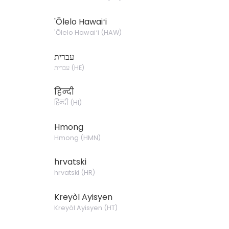
'Ōlelo Hawaiʻi
'Ōlelo Hawaiʻi
(
HAW
)
עברית
עברית
(
HE
)
हिन्दी
हिन्दी
(
HI
)
Hmong
Hmong
(
HMN
)
hrvatski
hrvatski
(
HR
)
Kreyòl Ayisyen
Kreyòl Ayisyen
(
HT
)