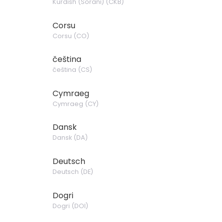
Kurdish (Sorani)
(
CKB
)
Corsu
Corsu
(
CO
)
čeština
čeština
(
CS
)
Cymraeg
Cymraeg
(
CY
)
Dansk
Dansk
(
DA
)
Deutsch
Deutsch
(
DE
)
Dogri
Dogri
(
DOI
)