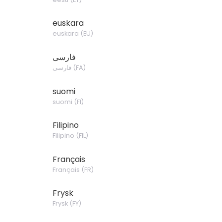
euskara
euskara
(
EU
)
فارسی
فارسی
(
FA
)
suomi
suomi
(
FI
)
Filipino
Filipino
(
FIL
)
Français
Français
(
FR
)
Frysk
Frysk
(
FY
)