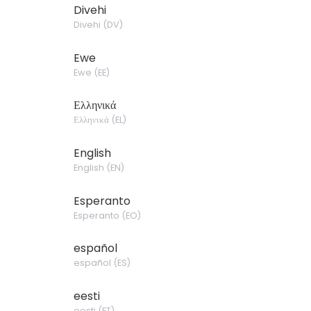
Divehi
Divehi
(
DV
)
Ewe
Ewe
(
EE
)
Ελληνικά
Ελληνικά
(
EL
)
English
English
(
EN
)
Esperanto
Esperanto
(
EO
)
español
español
(
ES
)
eesti
eesti
(
ET
)