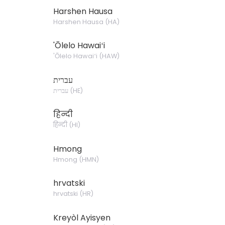
Harshen Hausa
Harshen Hausa
(
HA
)
'Ōlelo Hawaiʻi
'Ōlelo Hawaiʻi
(
HAW
)
עברית
עברית
(
HE
)
हिन्दी
हिन्दी
(
HI
)
Hmong
Hmong
(
HMN
)
hrvatski
hrvatski
(
HR
)
Kreyòl Ayisyen