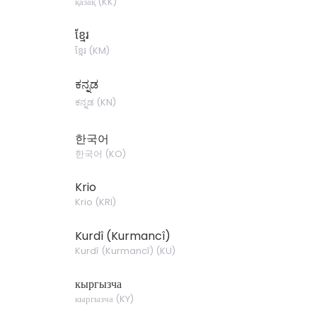
қазақ
(
KK
)
ខ្មែរ
ខ្មែរ
(
KM
)
ಕನ್ನಡ
ಕನ್ನಡ
(
KN
)
한국어
한국어
(
KO
)
Krio
Krio
(
KRI
)
Kurdî (Kurmancî)
Kurdî (Kurmancî)
(
KU
)
кыргызча
кыргызча
(
KY
)