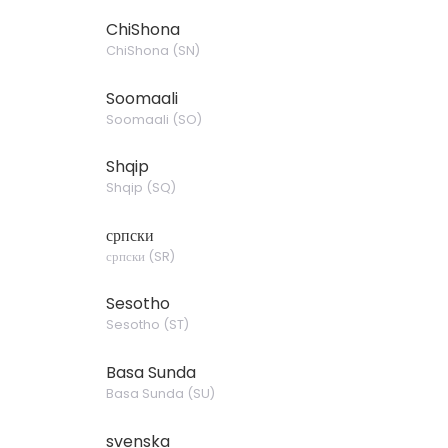
ChiShona
ChiShona
(
SN
)
Soomaali
Soomaali
(
SO
)
Shqip
Shqip
(
SQ
)
српски
српски
(
SR
)
Sesotho
Sesotho
(
ST
)
Basa Sunda
Basa Sunda
(
SU
)
svenska