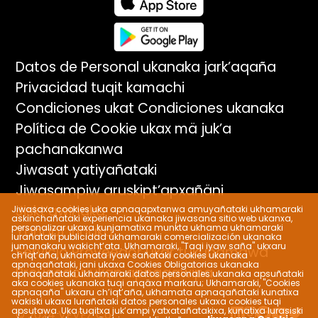
Datos de Personal ukanaka jark’aqaña
Privacidad tuqit kamachi
Condiciones ukat Condiciones ukanaka
Política de Cookie ukax mä juk’a
pachanakanwa
Jiwasat yatiyañataki
Jiwasampiw aruskipt’apxañäni
Jiskt’awinaka
Jiwasaxa cookies uka apnaqapxtanwa amuyañataki ukhamaraki
askinchañataki experiencia ukanaka jiwasana sitio web ukanxa,
personalizar ukaxa kunjamatixa munkta ukhama ukhamaraki
Yanapt’irinaka
lurañataki publicidad ukhamaraki comercialización ukanaka
jumanakaru wakicht’ata. Ukhamaraki, "Taqi iyaw saña" ukxaru
Servicio Proveedor ukar tukuñamawa
ch’iqt’aña, ukhamata iyaw sañataki cookies ukanaka
apnaqañataki, jani ukaxa Cookies Obligatorias ukanaka
Proveedor ukan apnaqawipa
apnaqañataki ukhamaraki datos personales ukanaka apsuñataki
aka cookies ukanaka tuqi anqäxa markaru; Ukhamaraki, "Cookies
apnaqaña" ukxaru ch’iqt’aña, ukhamata apnaqañataki kunatixa
wakiski ukaxa lurañataki datos personales ukaxa cookies tuqi
apsutawa. Uka tuqitxa juk’ampi yatxatañatakixa, kunatixa lurasiski
© 2024 VEVEZ Co.