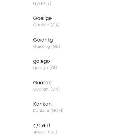
Frysk
(
FY
)
Gaeilge
Gaeilge
(
GA
)
Gàidhlig
Gàidhlig
(
GD
)
galego
galego
(
GL
)
Guarani
Guarani
(
GN
)
Konkani
Konkani
(
GOM
)
ગુજરાતી
ગુજરાતી
(
GU
)