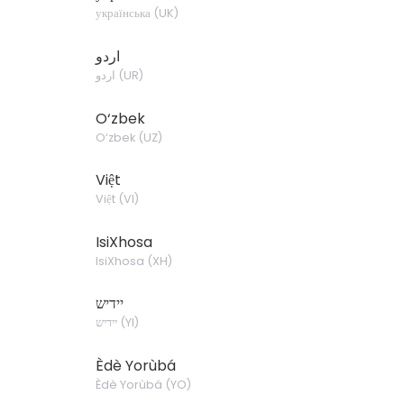
українська
(
UK
)
اردو
اردو
(
UR
)
O‘zbek
O‘zbek
(
UZ
)
Việt
Việt
(
VI
)
IsiXhosa
IsiXhosa
(
XH
)
יידיש
יידיש
(
YI
)
Èdè Yorùbá
Èdè Yorùbá
(
YO
)