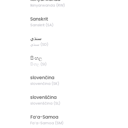
Ikinyarwanda
(
RW
)
Sanskrit
Sanskrit
(
SA
)
سنڌي
سنڌي
(
SD
)
සිංහල
සිංහල
(
SI
)
slovenčina
slovenčina
(
SK
)
slovenščina
slovenščina
(
SL
)
Faʻa-Samoa
Faʻa-Samoa
(
SM
)