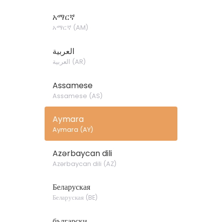
አማርኛ
አማርኛ
(
AM
)
العربية
العربية
(
AR
)
Assamese
Assamese
(
AS
)
Aymara
Aymara
(
AY
)
Azərbaycan dili
Azərbaycan dili
(
AZ
)
Беларуская
Беларуская
(
BE
)
български