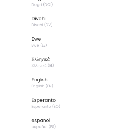
Dogri
(
DOI
)
Divehi
Divehi
(
DV
)
Ewe
Ewe
(
EE
)
Ελληνικά
Ελληνικά
(
EL
)
English
English
(
EN
)
Esperanto
Esperanto
(
EO
)
español
español
(
ES
)