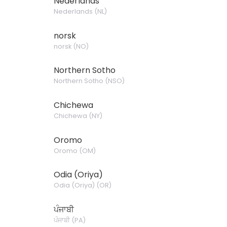
Nederlands
Nederlands
(
NL
)
norsk
norsk
(
NO
)
Northern Sotho
Northern Sotho
(
NSO
)
Chichewa
Chichewa
(
NY
)
Oromo
Oromo
(
OM
)
Odia (Oriya)
Odia (Oriya)
(
OR
)
ਪੰਜਾਬੀ
ਪੰਜਾਬੀ
(
PA
)