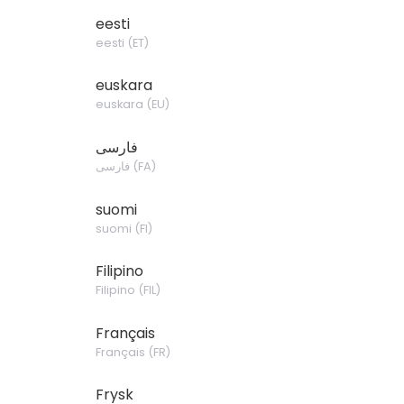
eesti
eesti
(
ET
)
euskara
euskara
(
EU
)
فارسی
فارسی
(
FA
)
suomi
suomi
(
FI
)
Filipino
Filipino
(
FIL
)
Français
Français
(
FR
)
Frysk