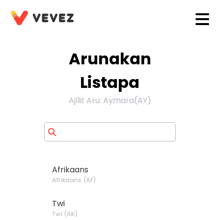
Arunakan
Listapa
Ajllit Aru
:
Aymara
(
AY
)
Afrikaans
Afrikaans
(
AF
)
Twi
Twi
(
AK
)