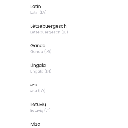
Latin
Latin
(
LA
)
Lëtzebuergesch
Lëtzebuergesch
(
LB
)
Ganda
Ganda
(
LG
)
Lingala
Lingala
(
LN
)
ລາວ
ລາວ
(
LO
)
lietuvių
lietuvių
(
LT
)
Mizo