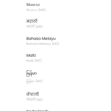
Монгол
Монгол
(
MN
)
मराठी
मराठी
(
MR
)
Bahasa Melayu
Bahasa Melayu
(
MS
)
Malti
Malti
(
MT
)
မြန်မာ
မြန်မာ
(
MY
)
नेपाली
नेपाली
(
NE
)