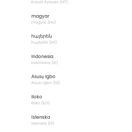
Kreyòl Ayisyen
(
HT
)
magyar
magyar
(
HU
)
հայերեն
հայերեն
(
HY
)
Indonesia
Indonesia
(
ID
)
Asụsụ Igbo
Asụsụ Igbo
(
IG
)
Iloko
Iloko
(
ILO
)
íslenska
íslenska
(
IS
)