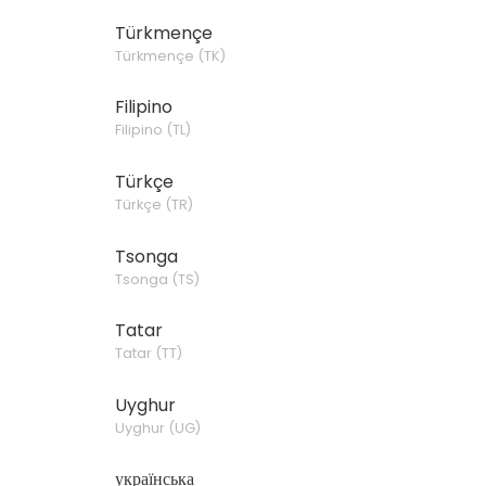
Türkmençe
Türkmençe
(
TK
)
Filipino
Filipino
(
TL
)
Türkçe
Türkçe
(
TR
)
Tsonga
Tsonga
(
TS
)
Tatar
Tatar
(
TT
)
Uyghur
Uyghur
(
UG
)
українська