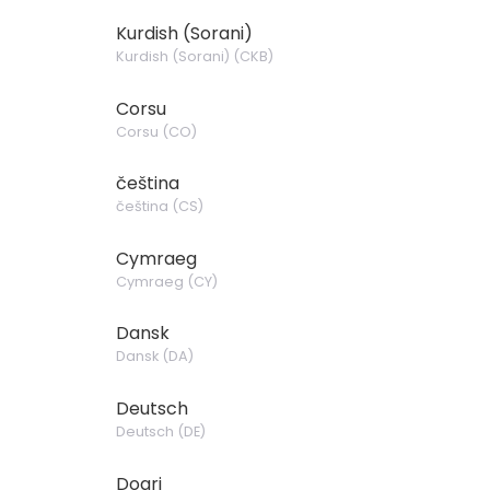
Kurdish (Sorani)
Kurdish (Sorani)
(
CKB
)
Corsu
Corsu
(
CO
)
čeština
čeština
(
CS
)
Cymraeg
Cymraeg
(
CY
)
Dansk
Dansk
(
DA
)
Deutsch
Deutsch
(
DE
)
Dogri