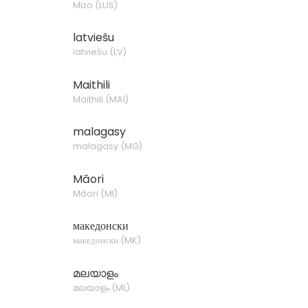
Mizo
(
LUS
)
latviešu
latviešu
(
LV
)
Maithili
Maithili
(
MAI
)
malagasy
malagasy
(
MG
)
Māori
Māori
(
MI
)
македонски
македонски
(
MK
)
മലയാളം
മലയാളം
(
ML
)