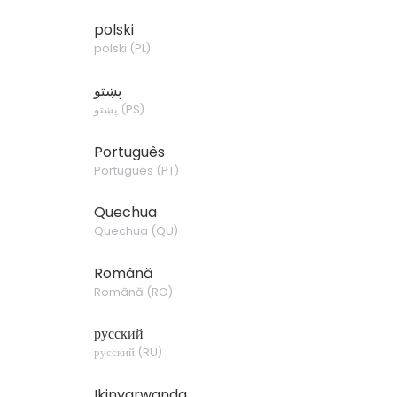
polski
polski
(
PL
)
پښتو
پښتو
(
PS
)
Português
Português
(
PT
)
Quechua
Quechua
(
QU
)
Română
Română
(
RO
)
русский
русский
(
RU
)
Ikinyarwanda