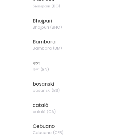
български
(
BG
)
Bhojpuri
Bhojpuri
(
BHO
)
Bambara
Bambara
(
BM
)
বাংলা
বাংলা
(
BN
)
bosanski
bosanski
(
BS
)
català
català
(
CA
)
Cebuano
Cebuano
(
CEB
)