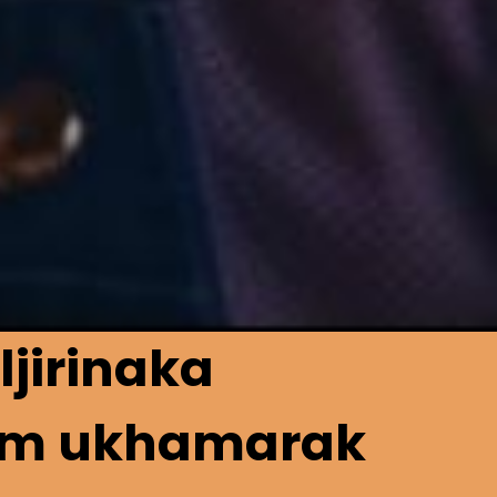
jirinaka
am ukhamarak