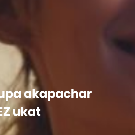
upa akapachar
EZ ukat