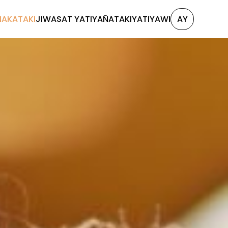
NAKATAKI
JIWASAT YATIYAÑATAKI
YATIYAWI
AY