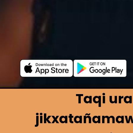
Taqi ur
jikxatañama