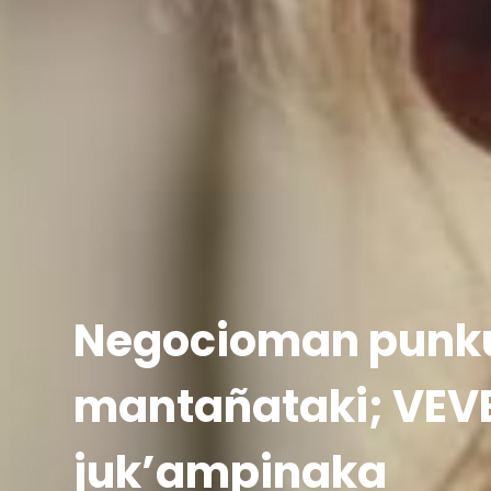
Negocioman punk
mantañataki; VEV
juk’ampinaka