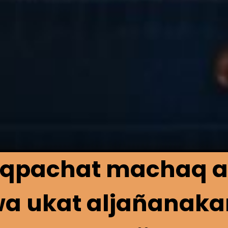
aqpachat machaq al
wa ukat aljañanak