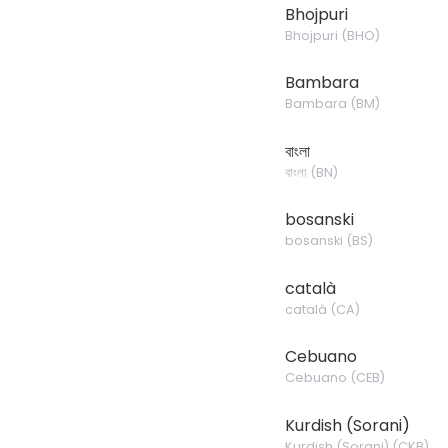
Bhojpuri
Bhojpuri
(
BHO
)
Bambara
Bambara
(
BM
)
বাংলা
বাংলা
(
BN
)
bosanski
bosanski
(
BS
)
català
català
(
CA
)
Cebuano
Cebuano
(
CEB
)
Kurdish (Sorani)
Kurdish (Sorani)
(
CKB
)