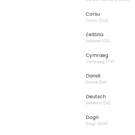
Corsu
Corsu
(
CO
)
čeština
čeština
(
CS
)
Cymraeg
Cymraeg
(
CY
)
Dansk
Dansk
(
DA
)
Deutsch
Deutsch
(
DE
)
Dogri
Dogri
(
DOI
)