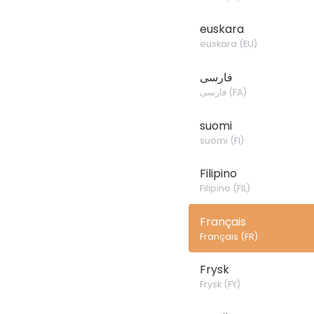
euskara
euskara
(
EU
)
فارسی
فارسی
(
FA
)
suomi
suomi
(
FI
)
Filipino
Filipino
(
FIL
)
Français
Français
(
FR
)
Frysk
Frysk
(
FY
)