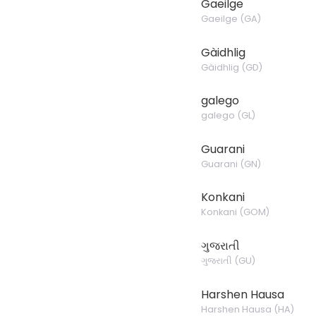
Gaeilge
Gaeilge
(
GA
)
Gàidhlig
Gàidhlig
(
GD
)
galego
galego
(
GL
)
Guarani
Guarani
(
GN
)
Konkani
Konkani
(
GOM
)
ગુજરાતી
ગુજરાતી
(
GU
)
Harshen Hausa
Harshen Hausa
(
HA
)