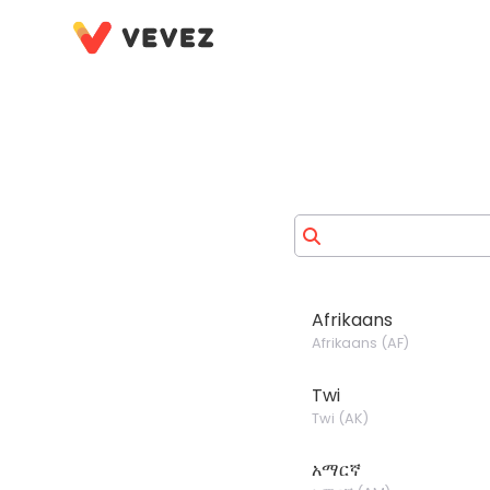
Afrikaans
Afrikaans
(
AF
)
Twi
Twi
(
AK
)
አማርኛ