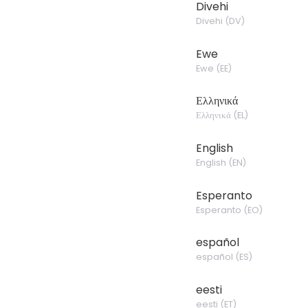
Divehi
Divehi
(
DV
)
Ewe
Ewe
(
EE
)
Ελληνικά
Ελληνικά
(
EL
)
English
English
(
EN
)
Esperanto
Esperanto
(
EO
)
español
español
(
ES
)
eesti
eesti
(
ET
)