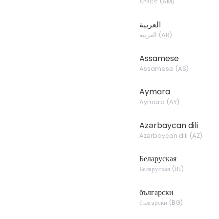
አማርኛ
(
AM
)
العربية
العربية
(
AR
)
Assamese
Assamese
(
AS
)
Aymara
Aymara
(
AY
)
Azərbaycan dili
Azərbaycan dili
(
AZ
)
Беларуская
Беларуская
(
BE
)
български
български
(
BG
)