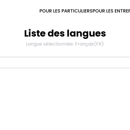
POUR LES PARTICULIERS
POUR LES ENTRE
Liste des langues
Langue sélectionnée
:
Français
(
FR
)