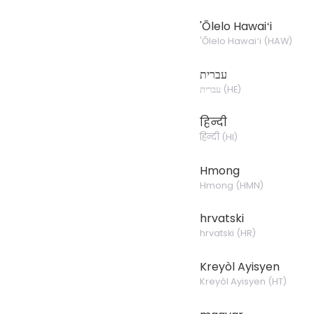
'Ōlelo Hawaiʻi
'Ōlelo Hawaiʻi
(
HAW
)
עברית
עברית
(
HE
)
हिन्दी
हिन्दी
(
HI
)
Hmong
Hmong
(
HMN
)
hrvatski
hrvatski
(
HR
)
Kreyòl Ayisyen
Kreyòl Ayisyen
(
HT
)