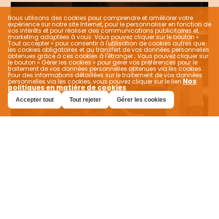
Nous utilisons des cookies pour comprendre et améliorer votre
expérience sur notre site Internet, pour le personnaliser en fonction de
vos intérêts et pour réaliser des communications publicitaires et
marketing adaptées à vous. Vous pouvez cliquer sur le bouton «
Tout accepter » pour consentir à l'utilisation de cookies autres que
les cookies obligatoires et au transfert de vos données personnelles
obtenues grâce à ces cookies à l'étranger ; Vous pouvez cliquer sur
le bouton « Gérer les cookies » pour gérer vos préférences pour le
traitement de vos données personnelles obtenues via les cookies.
Pour des informations détaillées sur le traitement de vos données
Nos
personnelles via les cookies, vous pouvez cliquer sur le lien
politiques en matière de cookies
.
Accepter tout
Tout rejeter
Gérer les cookies
Accès au marché mondial
avec VEVEZ
Transformez votre entreprise locale en une
marque mondiale avec VEVEZ. Repoussez les