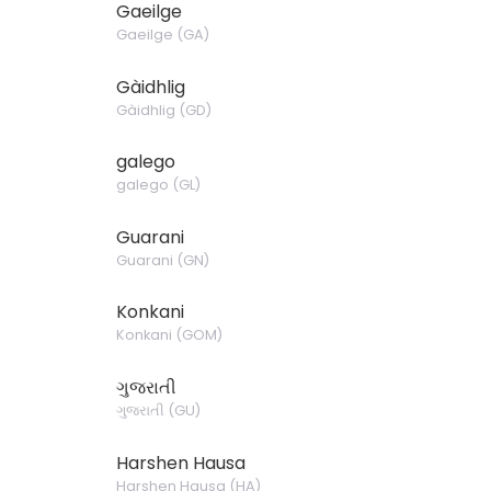
Gaeilge
Gaeilge
(
GA
)
Gàidhlig
Gàidhlig
(
GD
)
galego
galego
(
GL
)
Guarani
Guarani
(
GN
)
Konkani
Konkani
(
GOM
)
ગુજરાતી
ગુજરાતી
(
GU
)
Harshen Hausa
Harshen Hausa
(
HA
)