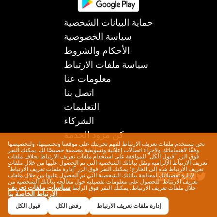
حماية البيانات الشخصية
سياسة الخصوصية
الأحكام والشروط
سياسة ملفات الارتباط
معلومات عنا
اتصل بنا
التعليمات
الشركاء
كن مزود الخدمة
نحن نستخدم ملفات تعريف الارتباط لفهم تجربتك على موقعنا وتحسينها، ولتخصيصها
إدارة المزودين
وفقًا لاهتماماتك ولإجراء اتصالات إعلانية وتسويقية مصممة خصيصًا لك. يمكنك النقر
فوق الزر "قبول الكل" للموافقة على استخدام ملفات تعريف الارتباط بخلاف ملفات
تعريف الارتباط الإلزامية ونقل بياناتك الشخصية التي تم الحصول عليها من خلال ملفات
تعريف الارتباط هذه إلى الخارج؛ يمكنك النقر فوق الزر "إدارة ملفات تعريف الارتباط"
لإدارة تفضيلاتك لمعالجة بياناتك الشخصية التي تم الحصول عليها من خلال ملفات
© 2024 VEVEZ Co.
تعريف الارتباط. للحصول على معلومات تفصيلية حول معالجة بياناتك الشخصية من
سياسات ملفات تعريف
خلال ملفات تعريف الارتباط، يمكنك النقر فوق الرابط
الارتباط الخاصة بنا
.
إدارة ملفات تعريف الارتباط
رفض الكل
قبول الكل