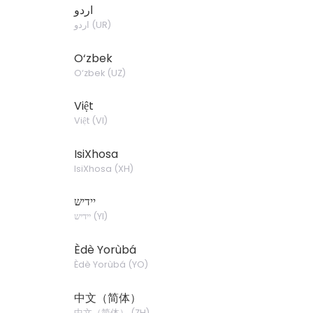
اردو
)
UR
(
اردو
O‘zbek
O‘zbek
(
UZ
)
Việt
Việt
(
VI
)
IsiXhosa
IsiXhosa
(
XH
)
יידיש
)
YI
(
יידיש
Èdè Yorùbá
Èdè Yorùbá
(
YO
)
中文（简体）
中文（简体）
(
ZH
)