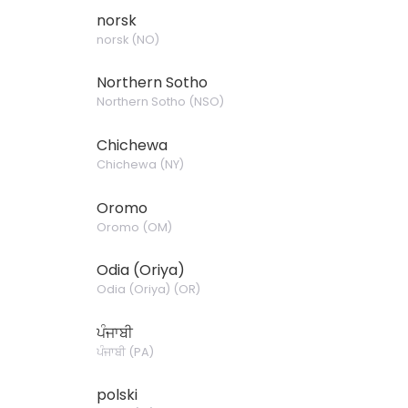
norsk
norsk
(
NO
)
Northern Sotho
Northern Sotho
(
NSO
)
Chichewa
Chichewa
(
NY
)
Oromo
Oromo
(
OM
)
Odia (Oriya)
Odia (Oriya)
(
OR
)
ਪੰਜਾਬੀ
ਪੰਜਾਬੀ
(
PA
)
polski