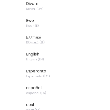
Divehi
Divehi
(
DV
)
Ewe
Ewe
(
EE
)
Ελληνικά
Ελληνικά
(
EL
)
English
English
(
EN
)
Esperanto
Esperanto
(
EO
)
español
español
(
ES
)
eesti
eesti
(
ET
)