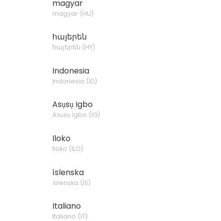
magyar
magyar
(
HU
)
հայերեն
հայերեն
(
HY
)
Indonesia
Indonesia
(
ID
)
Asụsụ Igbo
Asụsụ Igbo
(
IG
)
Iloko
Iloko
(
ILO
)
íslenska
íslenska
(
IS
)
Italiano
Italiano
(
IT
)