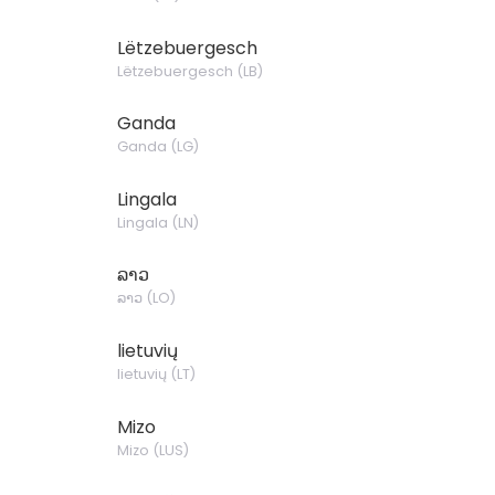
Lëtzebuergesch
Lëtzebuergesch
(
LB
)
Ganda
Ganda
(
LG
)
Lingala
Lingala
(
LN
)
ລາວ
ລາວ
(
LO
)
lietuvių
lietuvių
(
LT
)
Mizo
Mizo
(
LUS
)