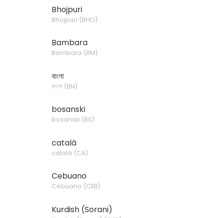
Bhojpuri
Bhojpuri
(
BHO
)
Bambara
Bambara
(
BM
)
বাংলা
বাংলা
(
BN
)
bosanski
bosanski
(
BS
)
català
català
(
CA
)
Cebuano
Cebuano
(
CEB
)
Kurdish (Sorani)