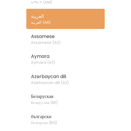
አማርኛ
(
AM
)
العربية
)
AR
(
العربية
Assamese
Assamese
(
AS
)
Aymara
Aymara
(
AY
)
Azərbaycan dili
Azərbaycan dili
(
AZ
)
Беларуская
Беларуская
(
BE
)
български
български
(
BG
)