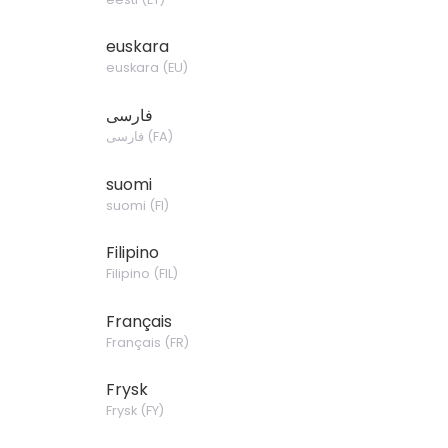
euskara
euskara
(
EU
)
فارسی
)
FA
(
فارسی
suomi
suomi
(
FI
)
Filipino
Filipino
(
FIL
)
Français
Français
(
FR
)
Frysk
Frysk
(
FY
)