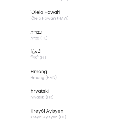
'Ōlelo Hawaiʻi
'Ōlelo Hawaiʻi
(
HAW
)
עברית
)
HE
(
עברית
हिन्दी
हिन्दी
(
HI
)
Hmong
Hmong
(
HMN
)
hrvatski
hrvatski
(
HR
)
Kreyòl Ayisyen
Kreyòl Ayisyen
(
HT
)