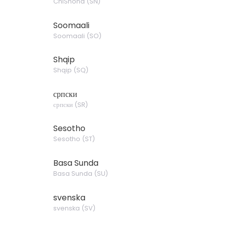
ChiShona
(
SN
)
Soomaali
Soomaali
(
SO
)
Shqip
Shqip
(
SQ
)
српски
српски
(
SR
)
Sesotho
Sesotho
(
ST
)
Basa Sunda
Basa Sunda
(
SU
)
svenska
svenska
(
SV
)