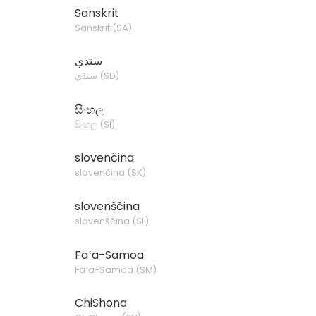
Sanskrit
Sanskrit
(
SA
)
سنڌي
)
SD
(
سنڌي
සිංහල
සිංහල
(
SI
)
slovenčina
slovenčina
(
SK
)
slovenščina
slovenščina
(
SL
)
Faʻa-Samoa
Faʻa-Samoa
(
SM
)
ChiShona