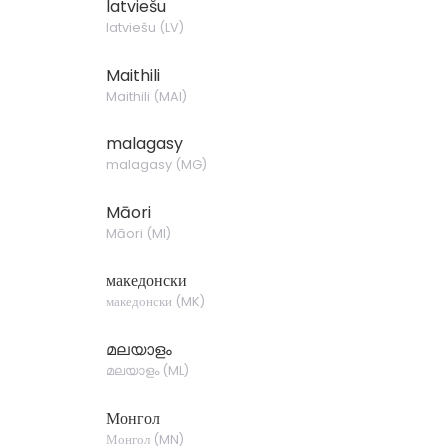
latviešu
latviešu
(
LV
)
Maithili
Maithili
(
MAI
)
malagasy
malagasy
(
MG
)
Māori
Māori
(
MI
)
македонски
македонски
(
MK
)
മലയാളം
മലയാളം
(
ML
)
Монгол
Монгол
(
MN
)