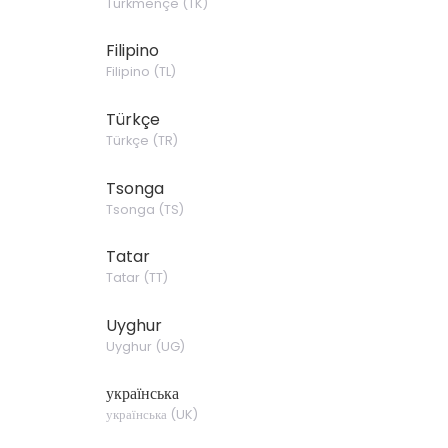
Türkmençe
(
TK
)
Filipino
Filipino
(
TL
)
Türkçe
Türkçe
(
TR
)
Tsonga
Tsonga
(
TS
)
Tatar
Tatar
(
TT
)
Uyghur
Uyghur
(
UG
)
українська
українська
(
UK
)