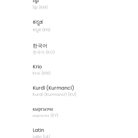
ខ្មែរ
ខ្មែរ
(
KM
)
ಕನ್ನಡ
ಕನ್ನಡ
(
KN
)
한국어
한국어
(
KO
)
Krio
Krio
(
KRI
)
Kurdî (Kurmancî)
Kurdî (Kurmancî)
(
KU
)
кыргызча
кыргызча
(
KY
)
Latin
Latin
(
LA
)