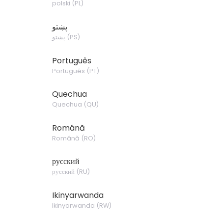
polski
(
PL
)
پښتو
)
PS
(
پښتو
Português
Português
(
PT
)
Quechua
Quechua
(
QU
)
Română
Română
(
RO
)
русский
русский
(
RU
)
Ikinyarwanda
Ikinyarwanda
(
RW
)