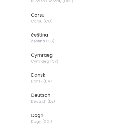
Kurdish (Sorani)
(
CKB
)
Corsu
Corsu
(
CO
)
čeština
čeština
(
CS
)
Cymraeg
Cymraeg
(
CY
)
Dansk
Dansk
(
DA
)
Deutsch
Deutsch
(
DE
)
Dogri
Dogri
(
DOI
)