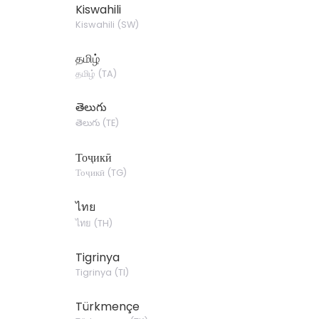
Kiswahili
Kiswahili
(
SW
)
தமிழ்
தமிழ்
(
TA
)
తెలుగు
తెలుగు
(
TE
)
Тоҷикӣ
Тоҷикӣ
(
TG
)
ไทย
ไทย
(
TH
)
Tigrinya
Tigrinya
(
TI
)
Türkmençe