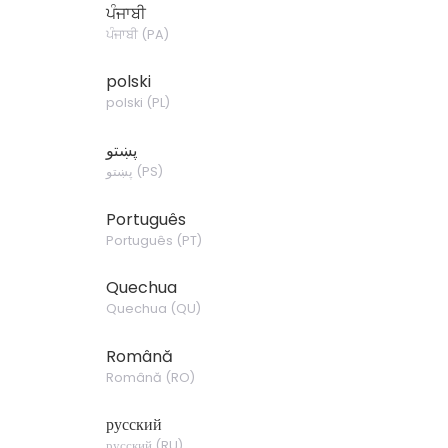
ਪੰਜਾਬੀ
ਪੰਜਾਬੀ
(
PA
)
polski
polski
(
PL
)
پښتو
پښتو
(
PS
)
Português
Português
(
PT
)
Quechua
Quechua
(
QU
)
Română
Română
(
RO
)
русский
русский
(
RU
)