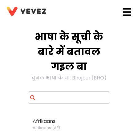
भाषा के सूची के
बारे में बतावल
गइल बा
चुनल भाषा के बा
:
Bhojpuri
(
BHO
)
Afrikaans
Afrikaans
(
AF
)