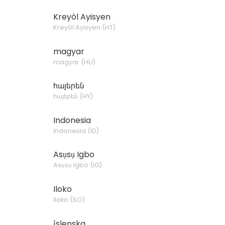
Kreyòl Ayisyen
Kreyòl Ayisyen
(
HT
)
magyar
magyar
(
HU
)
հայերեն
հայերեն
(
HY
)
Indonesia
Indonesia
(
ID
)
Asụsụ Igbo
Asụsụ Igbo
(
IG
)
Iloko
Iloko
(
ILO
)
íslenska