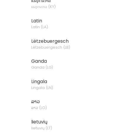
кыргызча
кыргызча
(
KY
)
Latin
Latin
(
LA
)
Lëtzebuergesch
Lëtzebuergesch
(
LB
)
Ganda
Ganda
(
LG
)
Lingala
Lingala
(
LN
)
ລາວ
ລາວ
(
LO
)
lietuvių
lietuvių
(
LT
)