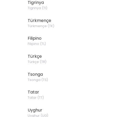
Tigrinya
Tigrinya
(
TI
)
Türkmençe
Türkmençe
(
TK
)
Filipino
Filipino
(
TL
)
Türkçe
Türkçe
(
TR
)
Tsonga
Tsonga
(
TS
)
Tatar
Tatar
(
TT
)
Uyghur
Uyghur
(
UG
)