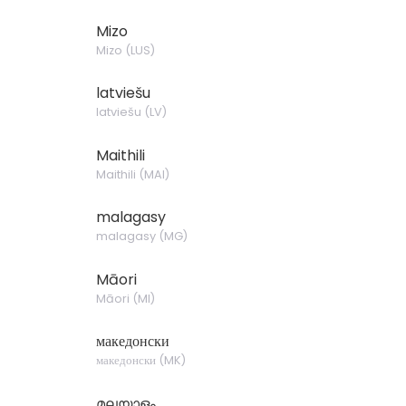
Mizo
Mizo
(
LUS
)
latviešu
latviešu
(
LV
)
Maithili
Maithili
(
MAI
)
malagasy
malagasy
(
MG
)
Māori
Māori
(
MI
)
македонски
македонски
(
MK
)
മലയാളം