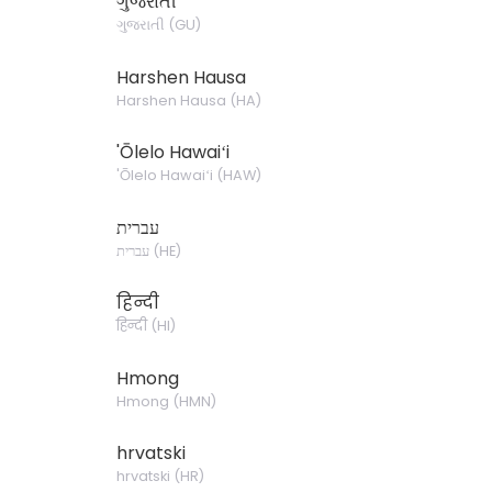
ગુજરાતી
ગુજરાતી
(
GU
)
Harshen Hausa
Harshen Hausa
(
HA
)
'Ōlelo Hawaiʻi
'Ōlelo Hawaiʻi
(
HAW
)
עברית
עברית
(
HE
)
हिन्दी
हिन्दी
(
HI
)
Hmong
Hmong
(
HMN
)
hrvatski
hrvatski
(
HR
)