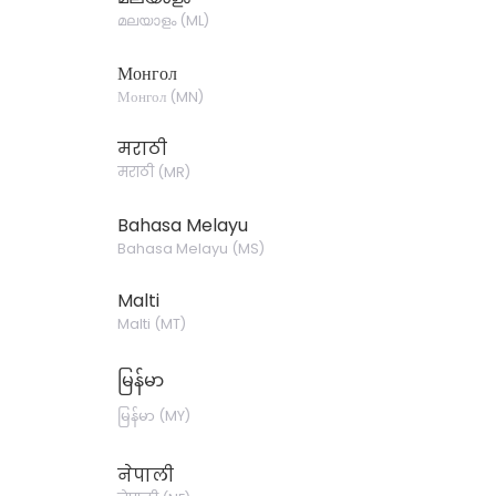
മലയാളം
(
ML
)
Монгол
Монгол
(
MN
)
मराठी
मराठी
(
MR
)
Bahasa Melayu
Bahasa Melayu
(
MS
)
Malti
Malti
(
MT
)
မြန်မာ
မြန်မာ
(
MY
)
नेपाली