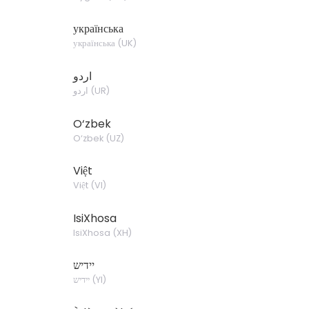
українська
українська
(
UK
)
اردو
اردو
(
UR
)
O‘zbek
O‘zbek
(
UZ
)
Việt
Việt
(
VI
)
IsiXhosa
IsiXhosa
(
XH
)
יידיש
יידיש
(
YI
)