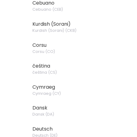
Cebuano
Cebuano
(
CEB
)
Kurdish (Sorani)
Kurdish (Sorani)
(
CKB
)
Corsu
Corsu
(
CO
)
čeština
čeština
(
CS
)
Cymraeg
Cymraeg
(
CY
)
Dansk
Dansk
(
DA
)
Deutsch
Deutsch
(
DE
)