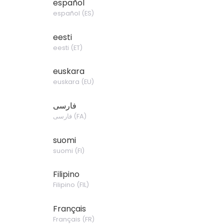
español
español
(
ES
)
eesti
eesti
(
ET
)
euskara
euskara
(
EU
)
فارسی
فارسی
(
FA
)
suomi
suomi
(
FI
)
Filipino
Filipino
(
FIL
)
Français
Français
(
FR
)