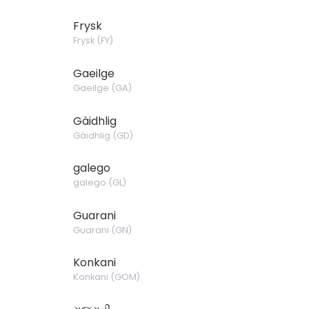
Frysk
Frysk
(
FY
)
Gaeilge
Gaeilge
(
GA
)
Gàidhlig
Gàidhlig
(
GD
)
galego
galego
(
GL
)
Guarani
Guarani
(
GN
)
Konkani
Konkani
(
GOM
)