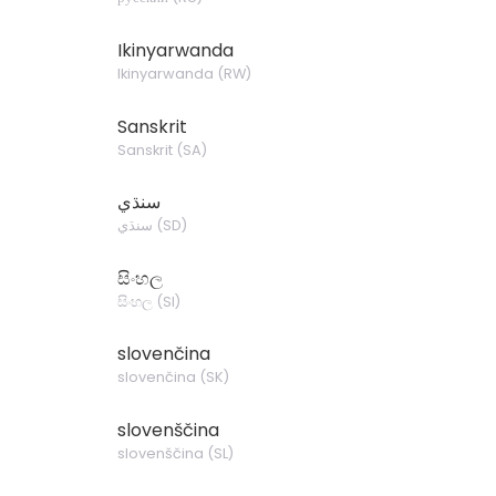
Ikinyarwanda
Ikinyarwanda
(
RW
)
Sanskrit
Sanskrit
(
SA
)
سنڌي
سنڌي
(
SD
)
සිංහල
සිංහල
(
SI
)
slovenčina
slovenčina
(
SK
)
slovenščina
slovenščina
(
SL
)