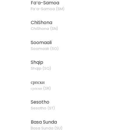
Faʻa-Samoa
Faʻa-Samoa
(
SM
)
ChiShona
ChiShona
(
SN
)
Soomaali
Soomaali
(
SO
)
Shqip
Shqip
(
SQ
)
српски
српски
(
SR
)
Sesotho
Sesotho
(
ST
)
Basa Sunda
Basa Sunda
(
SU
)