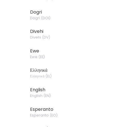
Dogri
Dogri
(
DOI
)
Divehi
Divehi
(
DV
)
Ewe
Ewe
(
EE
)
Ελληνικά
Ελληνικά
(
EL
)
English
English
(
EN
)
Esperanto
Esperanto
(
EO
)