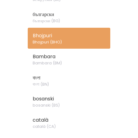
български
български
(
BG
)
Bhojpuri
Bhojpuri
(
BHO
)
Bambara
Bambara
(
BM
)
বাংলা
বাংলা
(
BN
)
bosanski
bosanski
(
BS
)
català
català
(
CA
)