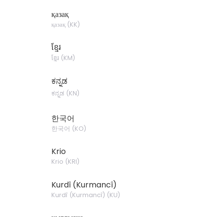
қазақ
қазақ
(
KK
)
ខ្មែរ
ខ្មែរ
(
KM
)
ಕನ್ನಡ
ಕನ್ನಡ
(
KN
)
한국어
한국어
(
KO
)
Krio
Krio
(
KRI
)
Kurdî (Kurmancî)
Kurdî (Kurmancî)
(
KU
)