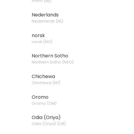
नेपाली
(
NE
)
Nederlands
Nederlands
(
NL
)
norsk
norsk
(
NO
)
Northern Sotho
Northern Sotho
(
NSO
)
Chichewa
Chichewa
(
NY
)
Oromo
Oromo
(
OM
)
Odia (Oriya)
Odia (Oriya)
(
OR
)