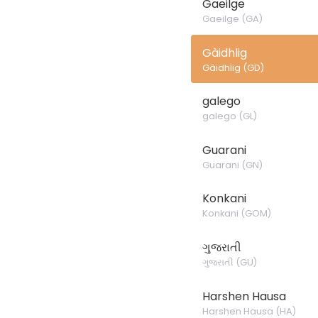
Gaeilge
Gaeilge
(
GA
)
Gàidhlig
Gàidhlig
(
GD
)
galego
galego
(
GL
)
Guarani
Guarani
(
GN
)
Konkani
Konkani
(
GOM
)
ગુજરાતી
ગુજરાતી
(
GU
)
Harshen Hausa
Harshen Hausa
(
HA
)