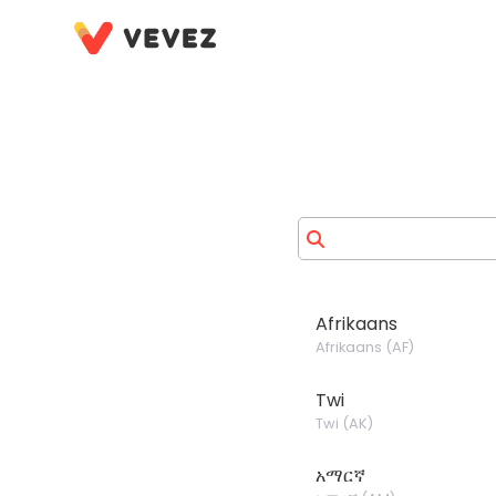
Afrikaans
Afrikaans
(
AF
)
Twi
Twi
(
AK
)
አማርኛ