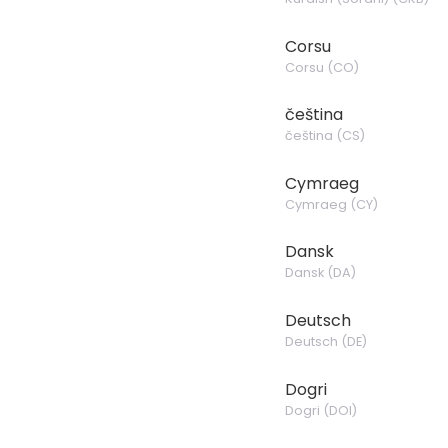
Corsu
Corsu
(
CO
)
čeština
čeština
(
CS
)
Cymraeg
Cymraeg
(
CY
)
Dansk
Dansk
(
DA
)
Deutsch
Deutsch
(
DE
)
Dogri
Dogri
(
DOI
)