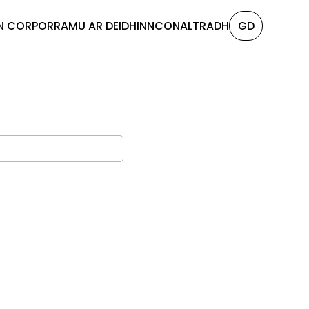
N CORPORRA
MU AR DEIDHINN
CONALTRADH
GD