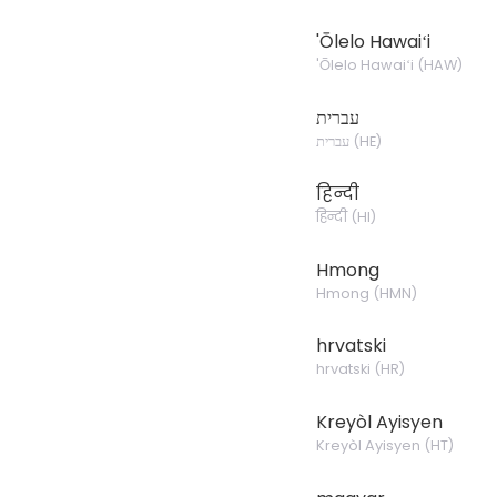
'Ōlelo Hawaiʻi
'Ōlelo Hawaiʻi
(
HAW
)
עברית
עברית
(
HE
)
हिन्दी
हिन्दी
(
HI
)
Hmong
Hmong
(
HMN
)
hrvatski
hrvatski
(
HR
)
Kreyòl Ayisyen
Kreyòl Ayisyen
(
HT
)