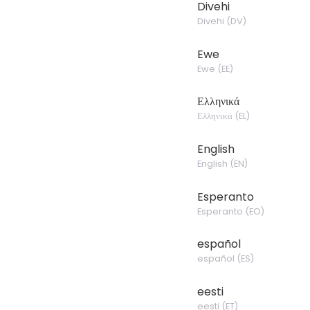
Divehi
Divehi
(
DV
)
Ewe
Ewe
(
EE
)
Ελληνικά
Ελληνικά
(
EL
)
English
English
(
EN
)
Esperanto
Esperanto
(
EO
)
español
español
(
ES
)
eesti
eesti
(
ET
)