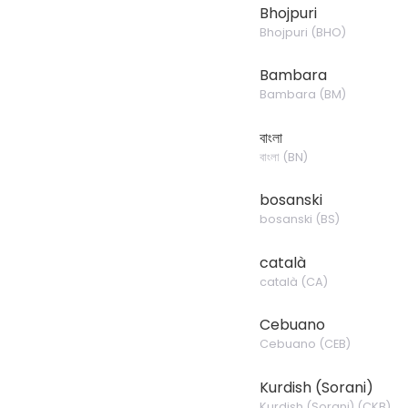
Bhojpuri
Bhojpuri
(
BHO
)
Bambara
Bambara
(
BM
)
বাংলা
বাংলা
(
BN
)
bosanski
bosanski
(
BS
)
català
català
(
CA
)
Cebuano
Cebuano
(
CEB
)
Kurdish (Sorani)
Kurdish (Sorani)
(
CKB
)