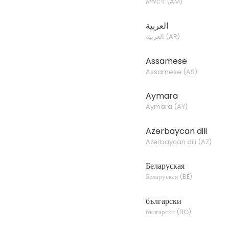
አማርኛ
(
AM
)
العربية
العربية
(
AR
)
Assamese
Assamese
(
AS
)
Aymara
Aymara
(
AY
)
Azərbaycan dili
Azərbaycan dili
(
AZ
)
Беларуская
Беларуская
(
BE
)
български
български
(
BG
)