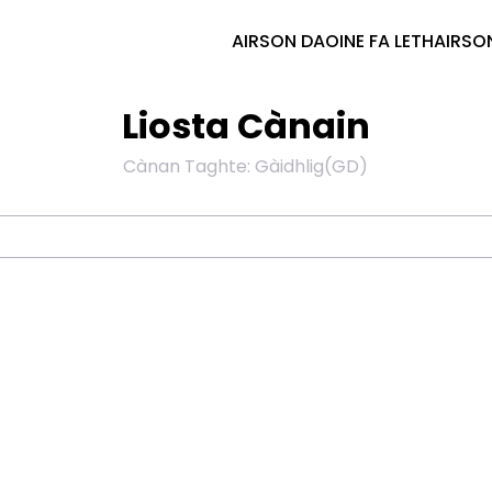
AIRSON DAOINE FA LETH
AIRSO
Liosta Cànain
Cànan Taghte
:
Gàidhlig
(
GD
)