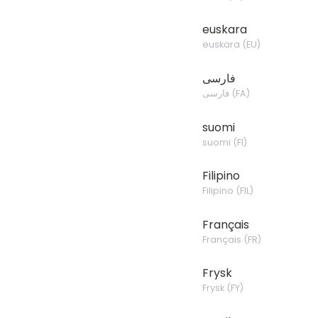
euskara
euskara
(
EU
)
فارسی
فارسی
(
FA
)
suomi
suomi
(
FI
)
Filipino
Filipino
(
FIL
)
Français
Français
(
FR
)
Frysk
Frysk
(
FY
)