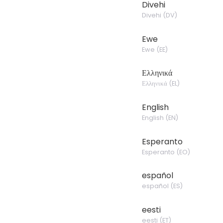
Divehi
Divehi
(
DV
)
Ewe
Ewe
(
EE
)
Ελληνικά
Ελληνικά
(
EL
)
English
English
(
EN
)
Esperanto
Esperanto
(
EO
)
español
español
(
ES
)
eesti
eesti
(
ET
)