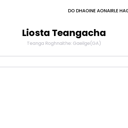
DO DHAOINE AONAIR
LE HA
Liosta Teangacha
Teanga Roghnaithe
:
Gaeilge
(
GA
)