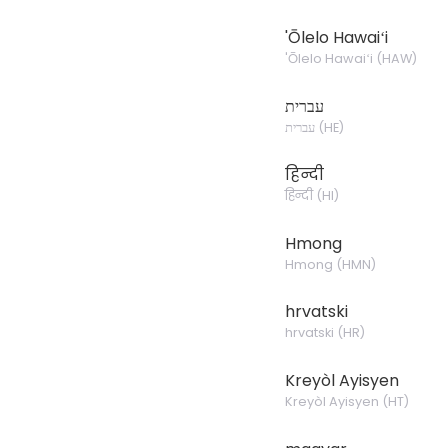
'Ōlelo Hawaiʻi
'Ōlelo Hawaiʻi
(
HAW
)
עברית
עברית
(
HE
)
हिन्दी
हिन्दी
(
HI
)
Hmong
Hmong
(
HMN
)
hrvatski
hrvatski
(
HR
)
Kreyòl Ayisyen
Kreyòl Ayisyen
(
HT
)