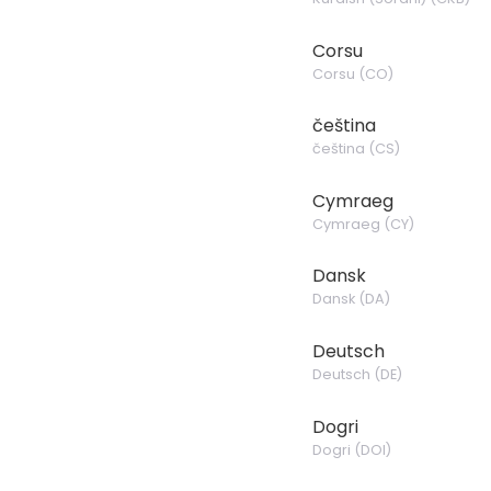
Corsu
Corsu
(
CO
)
čeština
čeština
(
CS
)
Cymraeg
Cymraeg
(
CY
)
Dansk
Dansk
(
DA
)
Deutsch
Deutsch
(
DE
)
Dogri
Dogri
(
DOI
)