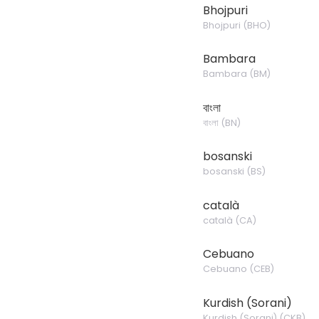
Bhojpuri
Bhojpuri
(
BHO
)
Bambara
Bambara
(
BM
)
বাংলা
বাংলা
(
BN
)
bosanski
bosanski
(
BS
)
català
català
(
CA
)
Cebuano
Cebuano
(
CEB
)
Kurdish (Sorani)
Kurdish (Sorani)
(
CKB
)