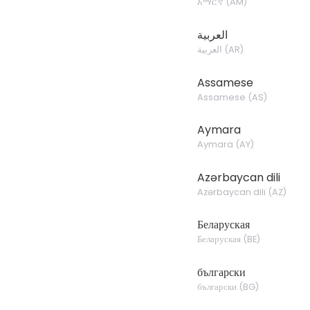
አማርኛ
(
AM
)
العربية
العربية
(
AR
)
Assamese
Assamese
(
AS
)
Aymara
Aymara
(
AY
)
Azərbaycan dili
Azərbaycan dili
(
AZ
)
Беларуская
Беларуская
(
BE
)
български
български
(
BG
)