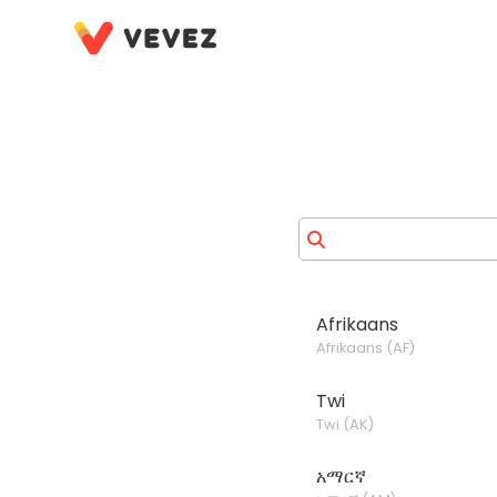
Afrikaans
Afrikaans
(
AF
)
Twi
Twi
(
AK
)
አማርኛ