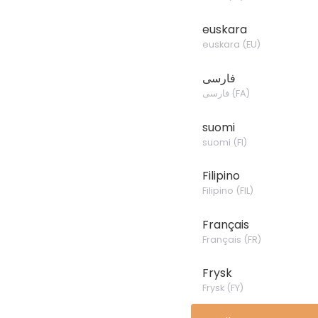
euskara
euskara
(
EU
)
فارسی
فارسی
(
FA
)
suomi
suomi
(
FI
)
Filipino
Filipino
(
FIL
)
Français
Français
(
FR
)
Frysk
Frysk
(
FY
)