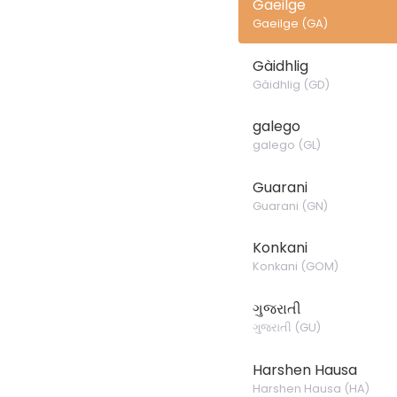
Gaeilge
Gaeilge
(
GA
)
Gàidhlig
Gàidhlig
(
GD
)
galego
galego
(
GL
)
Guarani
Guarani
(
GN
)
Konkani
Konkani
(
GOM
)
ગુજરાતી
ગુજરાતી
(
GU
)
Harshen Hausa
Harshen Hausa
(
HA
)