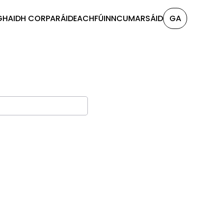
GHAIDH CORPARÁIDEACH
FÚINN
CUMARSÁID
GA