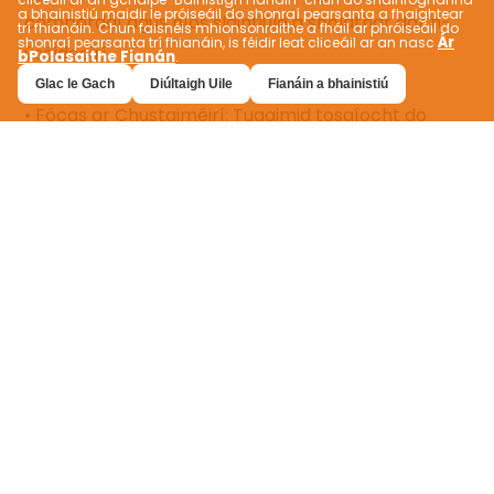
a bhainistiú maidir le próiseáil do shonraí pearsanta a fhaightear
trí fhianáin. Chun faisnéis mhionsonraithe a fháil ar phróiseáil do
Ár
shonraí pearsanta trí fhianáin, is féidir leat cliceáil ar an nasc
bPolasaithe Fianán
.
Glac le Gach
Diúltaigh Uile
Fianáin a bhainistiú