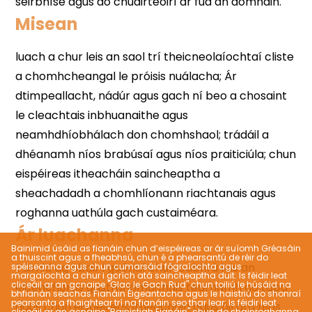
Misean
Ár luachanna
Bainimid úsáid as fianáin chun d’eispéireas ar ár suíomh Gréasáin
a thuiscint agus a fheabhsú, chun é a phearsantú de réir do
spéiseanna agus chun cumarsáid fógraíochta agus
margaíochta a chur i gcrích atá saincheaptha duit. Is féidir leat
cliceáil ar an gcnaipe "Glac le Gach Rud" chun toiliú le húsáid na
bhfianán seachas Fianáin Éigeantacha agus le haistriú do shonraí
pearsanta a fhaightear trí na fianáin seo thar lear; Is féidir leat
cliceáil ar an gcnaipe "Bainistigh Fianáin" chun do shainroghanna