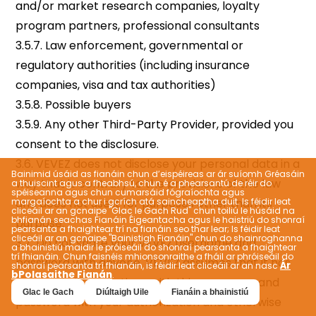
Bainimid úsáid as fianáin chun d’eispéireas ar ár suíomh Gréasáin
a thuiscint agus a fheabhsú, chun é a phearsantú de réir do
spéiseanna agus chun cumarsáid fógraíochta agus
margaíochta a chur i gcrích atá saincheaptha duit. Is féidir leat
cliceáil ar an gcnaipe "Glac le Gach Rud" chun toiliú le húsáid na
bhfianán seachas Fianáin Éigeantacha agus le haistriú do shonraí
pearsanta a fhaightear trí na fianáin seo thar lear; Is féidir leat
cliceáil ar an gcnaipe "Bainistigh Fianáin" chun do shainroghanna
a bhainistiú maidir le próiseáil do shonraí pearsanta a fhaightear
trí fhianáin. Chun faisnéis mhionsonraithe a fháil ar phróiseáil do
Ár
shonraí pearsanta trí fhianáin, is féidir leat cliceáil ar an nasc
bPolasaithe Fianán
.
Glac le Gach
Diúltaigh Uile
Fianáin a bhainistiú