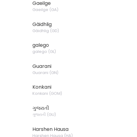
Gaeilge
Gaeilge
(
GA
)
Gàidhlig
Gàidhlig
(
GD
)
galego
galego
(
GL
)
Guarani
Guarani
(
GN
)
Konkani
Konkani
(
GOM
)
ગુજરાતી
ગુજરાતી
(
GU
)
Harshen Hausa
Harshen Hausa
(
HA
)