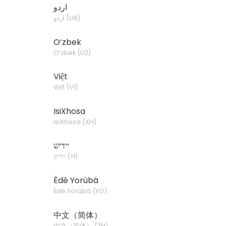
اردو
اردو
(
UR
)
O‘zbek
O‘zbek
(
UZ
)
Việt
Việt
(
VI
)
IsiXhosa
IsiXhosa
(
XH
)
יידיש
יידיש
(
YI
)
Èdè Yorùbá
Èdè Yorùbá
(
YO
)
中文（简体）
中文（简体）
(
ZH
)