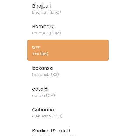
Bhojpuri
Bhojpuri
(
BHO
)
Bambara
Bambara
(
BM
)
বাংলা
বাংলা
(
BN
)
bosanski
bosanski
(
BS
)
català
català
(
CA
)
Cebuano
Cebuano
(
CEB
)
Kurdish (Sorani)