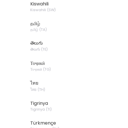
Kiswahili
Kiswahili
(
SW
)
தமிழ்
தமிழ்
(
TA
)
తెలుగు
తెలుగు
(
TE
)
Тоҷикӣ
Тоҷикӣ
(
TG
)
ไทย
ไทย
(
TH
)
Tigrinya
Tigrinya
(
TI
)
Türkmençe