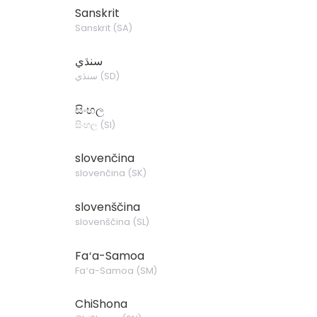
Sanskrit
Sanskrit
(
SA
)
سنڌي
سنڌي
(
SD
)
සිංහල
සිංහල
(
SI
)
slovenčina
slovenčina
(
SK
)
slovenščina
slovenščina
(
SL
)
Faʻa-Samoa
Faʻa-Samoa
(
SM
)
ChiShona