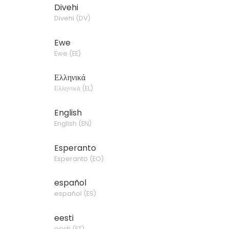
Divehi
Divehi
(
DV
)
Ewe
Ewe
(
EE
)
Ελληνικά
Ελληνικά
(
EL
)
English
English
(
EN
)
Esperanto
Esperanto
(
EO
)
español
español
(
ES
)
eesti
eesti
(
ET
)