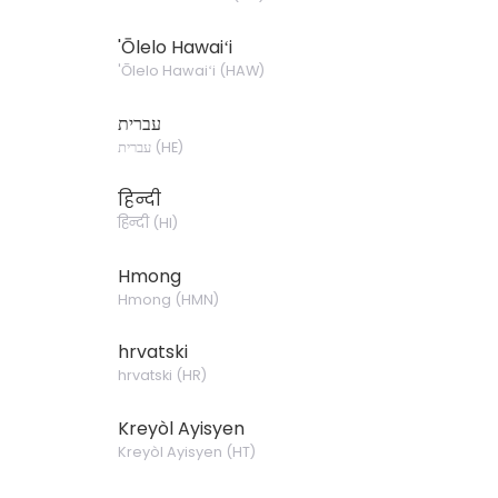
'Ōlelo Hawaiʻi
'Ōlelo Hawaiʻi
(
HAW
)
עברית
עברית
(
HE
)
हिन्दी
हिन्दी
(
HI
)
Hmong
Hmong
(
HMN
)
hrvatski
hrvatski
(
HR
)
Kreyòl Ayisyen
Kreyòl Ayisyen
(
HT
)