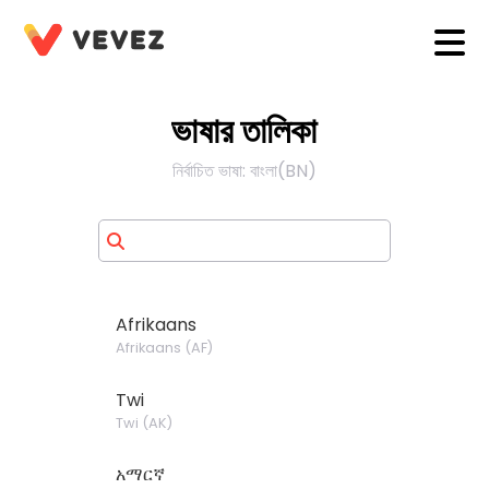
ভাষার তালিকা
নির্বাচিত ভাষা
:
বাংলা
(
BN
)
Afrikaans
Afrikaans
(
AF
)
Twi
Twi
(
AK
)
አማርኛ