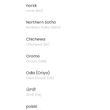
norsk
norsk
(
NO
)
Northern Sotho
Northern Sotho
(
NSO
)
Chichewa
Chichewa
(
NY
)
Oromo
Oromo
(
OM
)
Odia (Oriya)
Odia (Oriya)
(
OR
)
ਪੰਜਾਬੀ
ਪੰਜਾਬੀ
(
PA
)
polski