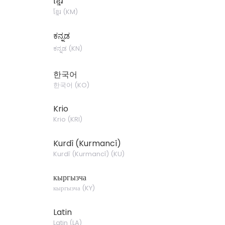
ខ្មែរ
ខ្មែរ
(
KM
)
ಕನ್ನಡ
ಕನ್ನಡ
(
KN
)
한국어
한국어
(
KO
)
Krio
Krio
(
KRI
)
Kurdî (Kurmancî)
Kurdî (Kurmancî)
(
KU
)
кыргызча
кыргызча
(
KY
)
Latin
Latin
(
LA
)