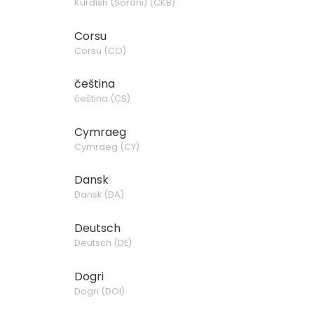
Kurdish (Sorani)
(
CKB
)
Corsu
Corsu
(
CO
)
čeština
čeština
(
CS
)
Cymraeg
Cymraeg
(
CY
)
Dansk
Dansk
(
DA
)
Deutsch
Deutsch
(
DE
)
Dogri
Dogri
(
DOI
)