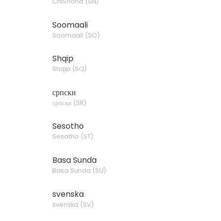
ChiShona
(
SN
)
Soomaali
Soomaali
(
SO
)
Shqip
Shqip
(
SQ
)
српски
српски
(
SR
)
Sesotho
Sesotho
(
ST
)
Basa Sunda
Basa Sunda
(
SU
)
svenska
svenska
(
SV
)