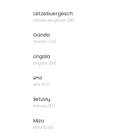
Lëtzebuergesch
Lëtzebuergesch
(
LB
)
Ganda
Ganda
(
LG
)
Lingala
Lingala
(
LN
)
ລາວ
ລາວ
(
LO
)
lietuvių
lietuvių
(
LT
)
Mizo
Mizo
(
LUS
)