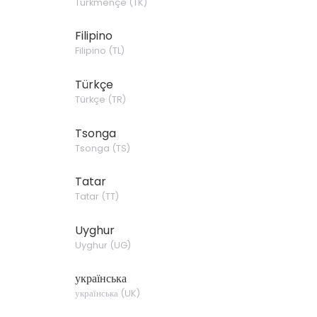
Türkmençe
(
TK
)
Filipino
Filipino
(
TL
)
Türkçe
Türkçe
(
TR
)
Tsonga
Tsonga
(
TS
)
Tatar
Tatar
(
TT
)
Uyghur
Uyghur
(
UG
)
українська
українська
(
UK
)