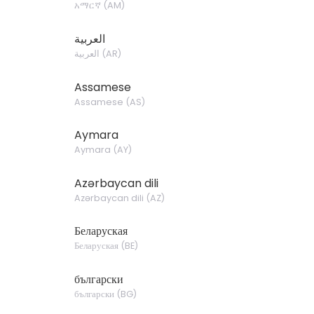
አማርኛ
(
AM
)
العربية
العربية
(
AR
)
Assamese
Assamese
(
AS
)
Aymara
Aymara
(
AY
)
Azərbaycan dili
Azərbaycan dili
(
AZ
)
Беларуская
Беларуская
(
BE
)
български
български
(
BG
)