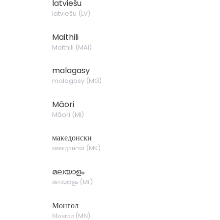
latviešu
latviešu
(
LV
)
Maithili
Maithili
(
MAI
)
malagasy
malagasy
(
MG
)
Māori
Māori
(
MI
)
македонски
македонски
(
MK
)
മലയാളം
മലയാളം
(
ML
)
Монгол
Монгол
(
MN
)