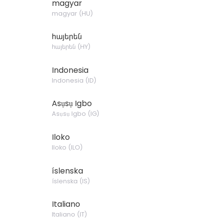
magyar
magyar
(
HU
)
հայերեն
հայերեն
(
HY
)
Indonesia
Indonesia
(
ID
)
Asụsụ Igbo
Asụsụ Igbo
(
IG
)
Iloko
Iloko
(
ILO
)
íslenska
íslenska
(
IS
)
Italiano
Italiano
(
IT
)