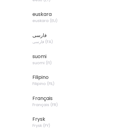
euskara
euskara
(
EU
)
فارسی
فارسی
(
FA
)
suomi
suomi
(
FI
)
Filipino
Filipino
(
FIL
)
Français
Français
(
FR
)
Frysk
Frysk
(
FY
)