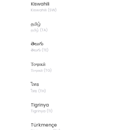
Kiswahili
Kiswahili
(
SW
)
தமிழ்
தமிழ்
(
TA
)
తెలుగు
తెలుగు
(
TE
)
Тоҷикӣ
Тоҷикӣ
(
TG
)
ไทย
ไทย
(
TH
)
Tigrinya
Tigrinya
(
TI
)
Türkmençe