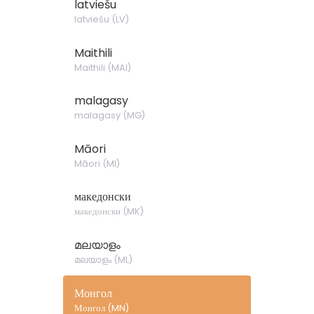
latviešu
latviešu
(
LV
)
Maithili
Maithili
(
MAI
)
malagasy
malagasy
(
MG
)
Māori
Māori
(
MI
)
македонски
македонски
(
MK
)
മലയാളം
മലയാളം
(
ML
)
Монгол
Монгол
(
MN
)