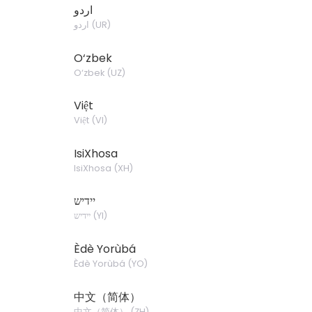
اردو
اردو
(
UR
)
O‘zbek
O‘zbek
(
UZ
)
Việt
Việt
(
VI
)
IsiXhosa
IsiXhosa
(
XH
)
יידיש
יידיש
(
YI
)
Èdè Yorùbá
Èdè Yorùbá
(
YO
)
中文（简体）
中文（简体）
(
ZH
)