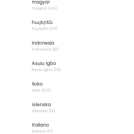
magyar
magyar
(
HU
)
հայերեն
հայերեն
(
HY
)
Indonesia
Indonesia
(
ID
)
Asụsụ Igbo
Asụsụ Igbo
(
IG
)
Iloko
Iloko
(
ILO
)
íslenska
íslenska
(
IS
)
Italiano
Italiano
(
IT
)