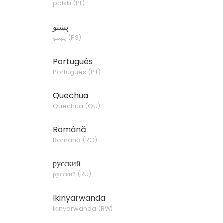
polski
(
PL
)
پښتو
پښتو
(
PS
)
Português
Português
(
PT
)
Quechua
Quechua
(
QU
)
Română
Română
(
RO
)
русский
русский
(
RU
)
Ikinyarwanda
Ikinyarwanda
(
RW
)