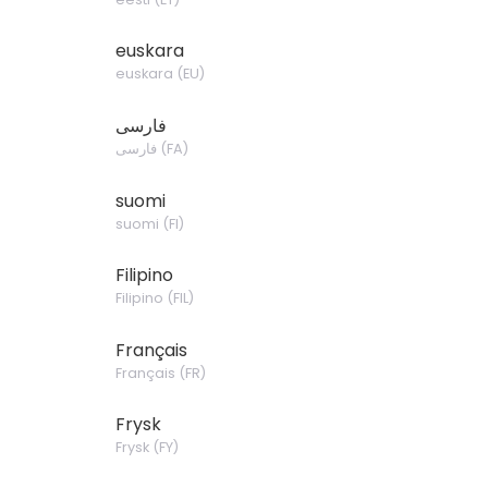
euskara
euskara
(
EU
)
فارسی
فارسی
(
FA
)
suomi
suomi
(
FI
)
Filipino
Filipino
(
FIL
)
Français
Français
(
FR
)
Frysk
Frysk
(
FY
)