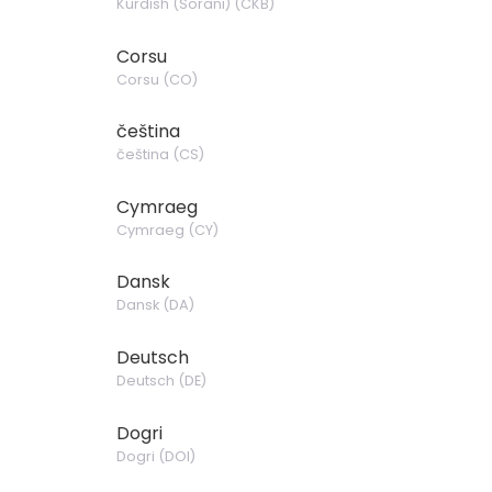
Kurdish (Sorani)
(
CKB
)
Corsu
Corsu
(
CO
)
čeština
čeština
(
CS
)
Cymraeg
Cymraeg
(
CY
)
Dansk
Dansk
(
DA
)
Deutsch
Deutsch
(
DE
)
Dogri
Dogri
(
DOI
)