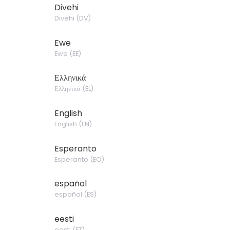
Divehi
Divehi
(
DV
)
Ewe
Ewe
(
EE
)
Ελληνικά
Ελληνικά
(
EL
)
English
English
(
EN
)
Esperanto
Esperanto
(
EO
)
español
español
(
ES
)
eesti
eesti
(
ET
)