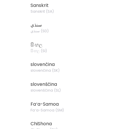
Sanskrit
Sanskrit
(
SA
)
سنڌي
سنڌي
(
SD
)
සිංහල
සිංහල
(
SI
)
slovenčina
slovenčina
(
SK
)
slovenščina
slovenščina
(
SL
)
Faʻa-Samoa
Faʻa-Samoa
(
SM
)
ChiShona