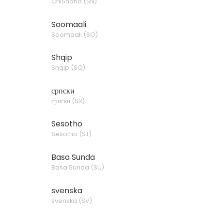
ChiShona
(
SN
)
Soomaali
Soomaali
(
SO
)
Shqip
Shqip
(
SQ
)
српски
српски
(
SR
)
Sesotho
Sesotho
(
ST
)
Basa Sunda
Basa Sunda
(
SU
)
svenska
svenska
(
SV
)