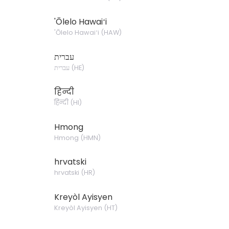
'Ōlelo Hawaiʻi
'Ōlelo Hawaiʻi
(
HAW
)
עברית
עברית
(
HE
)
हिन्दी
हिन्दी
(
HI
)
Hmong
Hmong
(
HMN
)
hrvatski
hrvatski
(
HR
)
Kreyòl Ayisyen
Kreyòl Ayisyen
(
HT
)