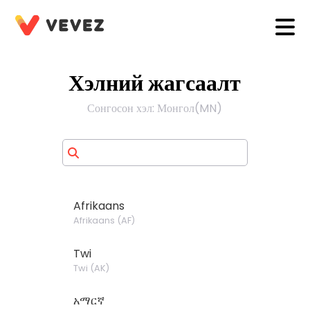
Хэлний жагсаалт
Сонгосон хэл
:
Монгол
(
MN
)
Afrikaans
Afrikaans
(
AF
)
Twi
Twi
(
AK
)
አማርኛ