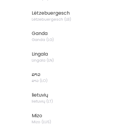
Lëtzebuergesch
Lëtzebuergesch
(
LB
)
Ganda
Ganda
(
LG
)
Lingala
Lingala
(
LN
)
ລາວ
ລາວ
(
LO
)
lietuvių
lietuvių
(
LT
)
Mizo
Mizo
(
LUS
)