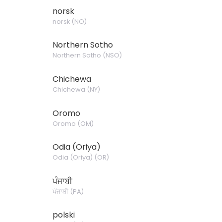
norsk
norsk
(
NO
)
Northern Sotho
Northern Sotho
(
NSO
)
Chichewa
Chichewa
(
NY
)
Oromo
Oromo
(
OM
)
Odia (Oriya)
Odia (Oriya)
(
OR
)
ਪੰਜਾਬੀ
ਪੰਜਾਬੀ
(
PA
)
polski