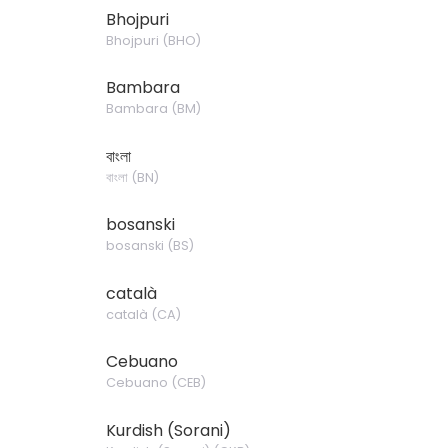
Bhojpuri
Bhojpuri
(
BHO
)
Bambara
Bambara
(
BM
)
বাংলা
বাংলা
(
BN
)
bosanski
bosanski
(
BS
)
català
català
(
CA
)
Cebuano
Cebuano
(
CEB
)
Kurdish (Sorani)