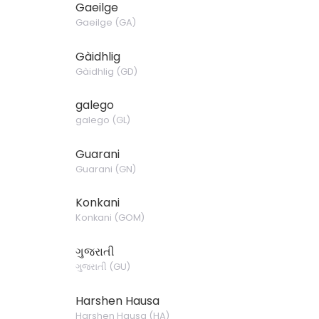
Gaeilge
Gaeilge
(
GA
)
Gàidhlig
Gàidhlig
(
GD
)
galego
galego
(
GL
)
Guarani
Guarani
(
GN
)
Konkani
Konkani
(
GOM
)
ગુજરાતી
ગુજરાતી
(
GU
)
Harshen Hausa
Harshen Hausa
(
HA
)