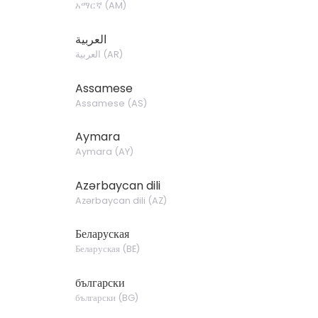
አማርኛ
(
AM
)
العربية
العربية
(
AR
)
Assamese
Assamese
(
AS
)
Aymara
Aymara
(
AY
)
Azərbaycan dili
Azərbaycan dili
(
AZ
)
Беларуская
Беларуская
(
BE
)
български
български
(
BG
)