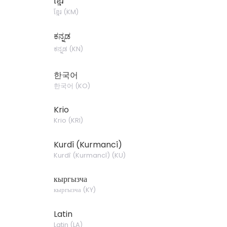
ខ្មែរ
ខ្មែរ
(
KM
)
ಕನ್ನಡ
ಕನ್ನಡ
(
KN
)
한국어
한국어
(
KO
)
Krio
Krio
(
KRI
)
Kurdî (Kurmancî)
Kurdî (Kurmancî)
(
KU
)
кыргызча
кыргызча
(
KY
)
Latin
Latin
(
LA
)