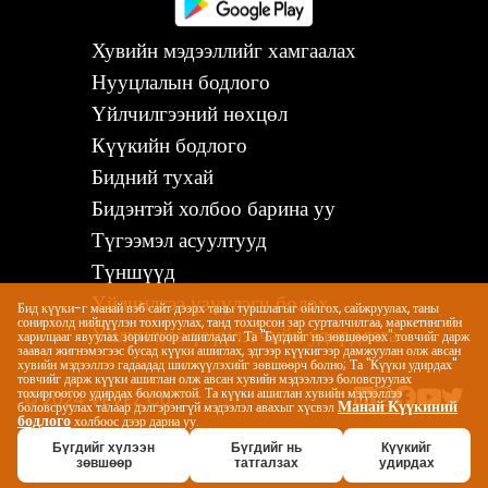
Хувийн мэдээллийг хамгаалах
Нууцлалын бодлого
Үйлчилгээний нөхцөл
Күүкийн бодлого
Бидний тухай
Бидэнтэй холбоо барина уу
Түгээмэл асуултууд
Түншүүд
Үйлчилгээ үзүүлэгч болох
Бид күүки-г манай вэб сайт дээрх таны туршлагыг ойлгох, сайжруулах, таны
сонирхолд нийцүүлэн тохируулах, танд тохирсон зар сурталчилгаа, маркетингийн
Үйлчилгээ үзүүлэгчийн удирдлага
харилцааг явуулах зорилгоор ашигладаг. Та "Бүгдийг нь зөвшөөрөх" товчийг дарж
заавал жигнэмэгээс бусад күүки ашиглах, эдгээр күүкигээр дамжуулан олж авсан
хувийн мэдээллээ гадаадад шилжүүлэхийг зөвшөөрч болно; Та "Күүки удирдах"
товчийг дарж күүки ашиглан олж авсан хувийн мэдээллээ боловсруулах
тохиргоогоо удирдах боломжтой. Та күүки ашиглан хувийн мэдээллээ
© 2024 VEVEZ Co.
Манай Күүкиний
боловсруулах талаар дэлгэрэнгүй мэдээлэл авахыг хүсвэл
бодлого
холбоос дээр дарна уу.
Бүгдийг хүлээн
Бүгдийг нь
Күүкийг
зөвшөөр
татгалзах
удирдах