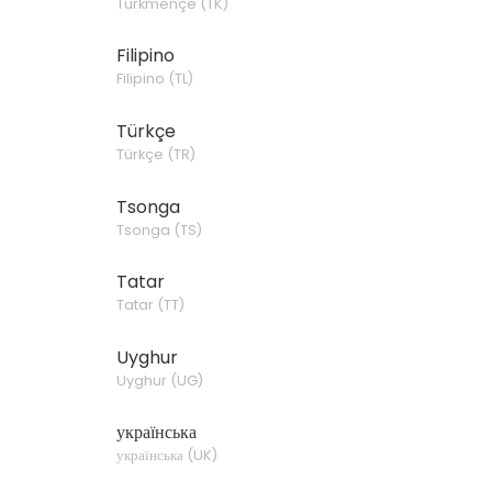
Türkmençe
(
TK
)
Filipino
Filipino
(
TL
)
Türkçe
Türkçe
(
TR
)
Tsonga
Tsonga
(
TS
)
Tatar
Tatar
(
TT
)
Uyghur
Uyghur
(
UG
)
українська
українська
(
UK
)