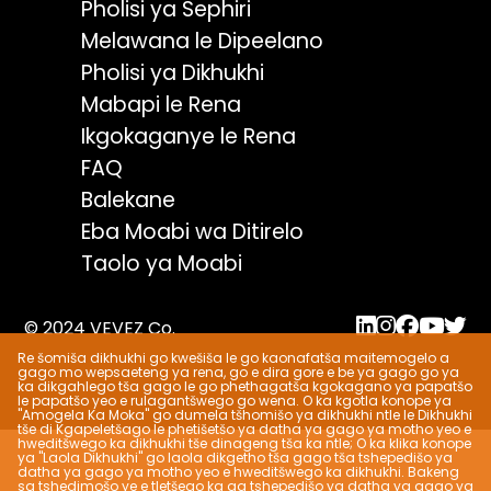
Pholisi ya Sephiri
Melawana le Dipeelano
Pholisi ya Dikhukhi
Mabapi le Rena
Ikgokaganye le Rena
FAQ
Balekane
Eba Moabi wa Ditirelo
Taolo ya Moabi
© 2024 VEVEZ Co.
Re šomiša dikhukhi go kwešiša le go kaonafatša maitemogelo a
gago mo wepsaeteng ya rena, go e dira gore e be ya gago go ya
ka dikgahlego tša gago le go phethagatša kgokagano ya papatšo
le papatšo yeo e rulagantšwego go wena. O ka kgotla konope ya
"Amogela Ka Moka" go dumela tšhomišo ya dikhukhi ntle le Dikhukhi
tše di Kgapeletšago le phetišetšo ya datha ya gago ya motho yeo e
hweditšwego ka dikhukhi tše dinageng tša ka ntle; O ka klika konope
ya "Laola Dikhukhi" go laola dikgetho tša gago tša tshepedišo ya
datha ya gago ya motho yeo e hweditšwego ka dikhukhi. Bakeng
sa tshedimošo ye e tletšego ka ga tshepedišo ya datha ya gago ya