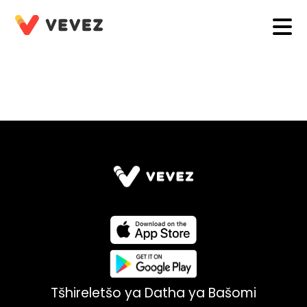
Tšhireletšo ya Datha ya Bašomi