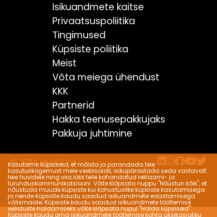
Isikuandmete kaitse
Privaatsuspoliitika
Tingimused
Küpsiste poliitika
Meist
Võta meiega ühendust
KKK
Partnerid
Hakka teenusepakkujaks
Pakkuja juhtimine
© 2024 VEVEZ Co.
Kasutame küpsiseid, et mõista ja parandada teie
kasutuskogemust meie veebisaidil, isikupärastada seda vastavalt
teie huvidele ning viia läbi teile kohandatud reklaami- ja
turunduskommunikatsiooni. Võite klõpsata nuppu "Nõustun kõik", et
nõustuda muude küpsiste kui kohustuslike küpsiste kasutamisega
ja nende küpsiste kaudu saadud isikuandmete edastamisega
välismaale; Küpsiste kaudu saadud isikuandmete töötlemise
eelistuste haldamiseks võite klõpsata nupul "Halda küpsiseid".
Küpsiste kaudu oma isikuandmete töötlemise kohta üksikasjaliku