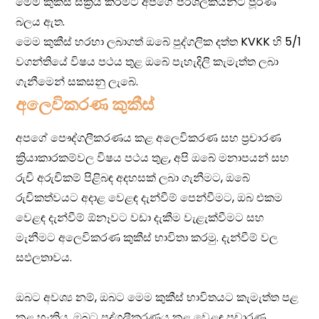
අලෙවිකරණ කුකීස්