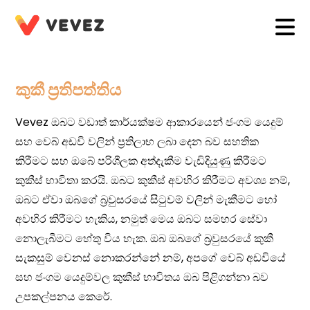
කුකී ප්‍රතිපත්තිය