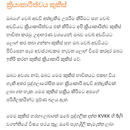
ක්‍රියාකාරීත්වය කුකීස්