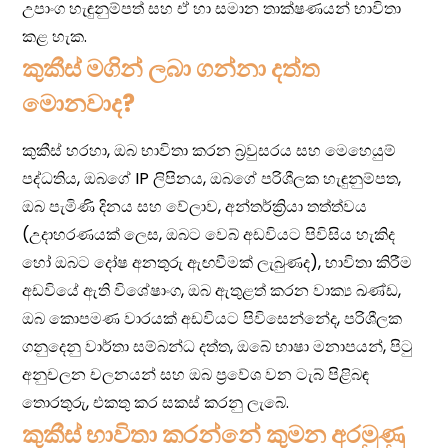
කුකීස් මගින් ලබා ගන්නා දත්ත
මොනවාද?
කුකීස් භාවිතා කරන්නේ කුමන අරමුණු