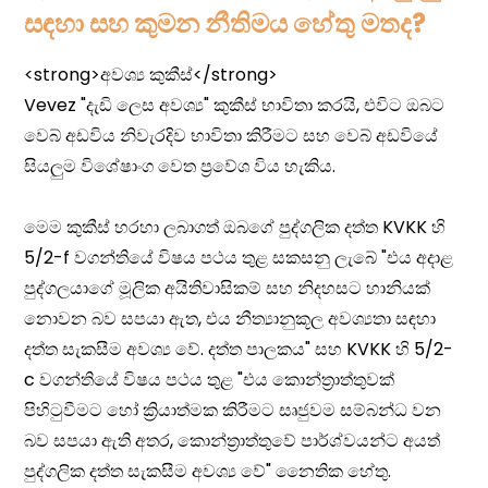
සඳහා සහ කුමන නීතිමය හේතු මතද?