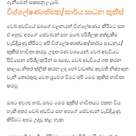
විශ්ලේෂණාත්මක/කාර්ය සාධන කුකීස්