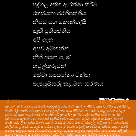
පුද්ගල දත්ත ආරක්ෂා කිරීම
රහස්යතා ප්රතිපත්තිය
නියම සහ කොන්දේසි
කුකී ප්‍රතිපත්තිය
අපි ගැන
අපව අමතන්න
නිති අසන පැණ
හවුල්කරුවන්
සේවා සපයන්නා වන්න
සැපයුම්කරු කළමනාකරණය
© 2024 VEVEZ Co.
අපගේ වෙබ් අඩවියේ ඔබේ අත්දැකීම් අවබෝධ කර ගැනීමට සහ වැඩිදියුණු කිරීමට,
ඔබේ රුචිකත්වයට අනුව එය පුද්ගලීකරණය කිරීමට සහ ඔබට ගැලපෙන වෙළඳ
ප්‍රචාරණ සහ අලෙවිකරණ සන්නිවේදනය සිදු කිරීමට අපි කුකීස් භාවිතා කරමු.
අනිවාර්ය කුකීස් හැර වෙනත් කුකීස් භාවිතයට සහ මෙම කුකීස් හරහා ලබාගත්
ඔබේ පුද්ගලික දත්ත විදේශයන්හි මාරු කිරීමට ඔබට "සියල්ල පිළිගන්න" බොත්තම
ක්ලික් කළ හැකිය; කුකීස් හරහා ලබාගත් ඔබේ පුද්ගලික දත්ත සැකසීම සඳහා ඔබේ
මනාප කළමනාකරණය කිරීමට ඔබට "කුකීස් කළමනාකරණය" බොත්තම ක්ලික්
කළ හැක. කුකීස් හරහා ඔබගේ පුද්ගලික දත්ත සැකසීම පිළිබඳ සවිස්තරාත්මක