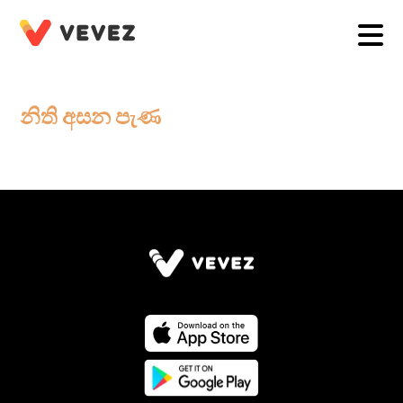
නිති අසන පැණ