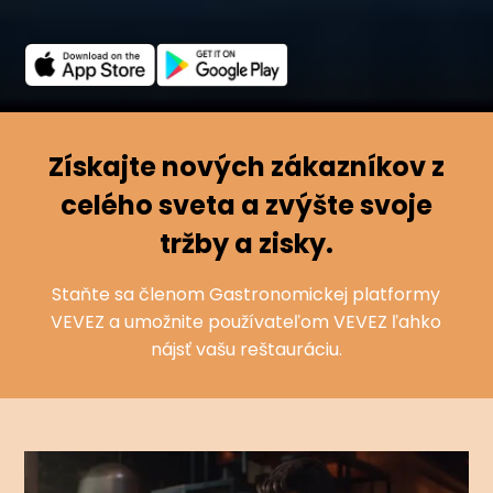
Získajte nových zákazníkov z
celého sveta a zvýšte svoje
tržby a zisky.
Staňte sa členom Gastronomickej platformy
VEVEZ a umožnite používateľom VEVEZ ľahko
nájsť vašu reštauráciu.