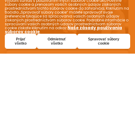
vyjadriť súhlas s používaním iných súborov cookie ako Povinné
súbory cookie a prenosom vašich osobných údajov získaných
prostredníctvom týchto súborov cookie do zahraničia; Kliknutím na
tlačidlo „Spravovať súbory cookie“ môžete spravovať svoje
preferencie týkajúce sa spracovania vašich osobných údajov
získaných prostredníctvom súborov cookie. Podrobné informácie o
spracúvaní vašich osobných údajov prostredníctvom súborov
Naše zásady používania
cookie získate kliknutím na odkaz
súborov cookie
.
Prijať
Odmietnuť
Spravovať súbory
všetko
všetko
cookie
Prístup na globálny trh s
VEVEZ
Premeňte svoj lokálny podnik na globálnu
značku s VEVEZ. Rozšírte hranice svojho
podnikania a vyniknite tým, že oslovíte
zákazníkov z celého sveta. Expandujte na
nové trhy a propagujte svoju značku na
medzinárodnej úrovni vďaka viacjazyčnej