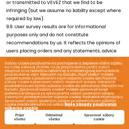
Súbory cookie používame na pochopenie a zlepšenie vášho zážitku
na našej webovej stránke, na jej prispôsobenie podľa vašich
záujmov a na realizáciu reklamnej a marketingovej komunikácie
prispôsobenej vám. Kliknutím na tlačidlo „Prijať všetko“ môžete
vyjadriť súhlas s používaním iných súborov cookie ako Povinné
súbory cookie a prenosom vašich osobných údajov získaných
prostredníctvom týchto súborov cookie do zahraničia; Kliknutím na
tlačidlo „Spravovať súbory cookie“ môžete spravovať svoje
preferencie týkajúce sa spracovania vašich osobných údajov
získaných prostredníctvom súborov cookie. Podrobné informácie o
spracúvaní vašich osobných údajov prostredníctvom súborov
Naše zásady používania
cookie získate kliknutím na odkaz
súborov cookie
.
Prijať
Odmietnuť
Spravovať súbory
všetko
všetko
cookie