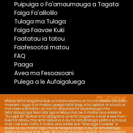
Puipuiga o Fa'amaumauga a Tagata
Faiga Fa'alilolilo
Tulaga ma Tulaga
Faiga Faavae Kuki
Faatatau ia tatou
Faafesootai matou
FAQ
Paaga
Avea ma Fesoasoani
Pulega a le Aufaigaluega
© 2024 VEVEZ Co.
Matou te faʻaogaina kuki e malamalama ai ma faʻaleleia lou poto
masani i luga o la matou upega tafaʻilagi, e faʻapitoa ai e tusa ai
ma mea e te fiafia i ai ma faʻatautaia faʻasalalauga ma
fefaʻatauaʻiga fesoʻotaʻiga e fetaui ma oe. E mafai ona e kiliki le
"Accept All" button e faʻatagaina ai le faʻaogaina o kuki e ese mai i
Kuki Faʻatonu ma le faʻaliliuina o au faʻamatalaga patino e maua
mai i nei kuki i fafo; E mafai ona e kiliki le ki "Manage Cookies" e
pulea ai ou manaʻoga mo le faagasologa o au faʻamatalaga
patino e maua mai i kuki. Mo fa'amatalaga au'ili'ili i le fa'agaioiina