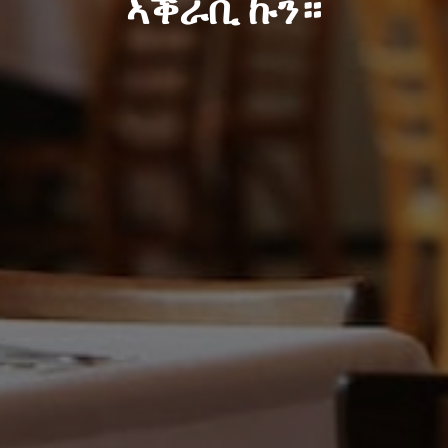
ኣቕራቢ ኩን።