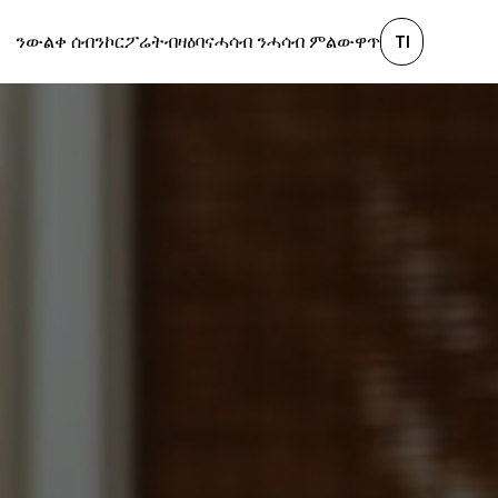
ንውልቀ ሰብ
ንኮርፖሬት
ብዛዕባና
ሓሳብ ንሓሳብ ምልውዋጥ
TI