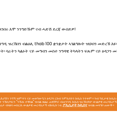
ያሽን ንዓኻ ዝምጥን ናይ መወዓውዒን ዕዳጋን ርክብ ንምክያድን ኩኪስ ንጥቀም። ካብ ግዴታዊ ኩኪስ 
 ንኽሰጋገርን "ንኹሉ ተቐበል" ዝብል ቁልፊ ጠዊቕካ፤ ብመንገዲ ኩኪስ ዝረኸብካዮ ውልቃዊ መረዳእታ
ፖሊሲታት ኩኪስና
ሬታ ብዛዕባ መስርሕ ውልቃዊ መረዳእታኻ ብኩኪስ፡ ነቲ
ዝብል መላግቦ ጠውቕ።