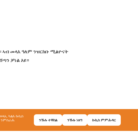
ወጻኢ ካልእ ኩኪስ
ኻ ንምስራሕ
ንኹሉ ተቐበል
ንኹሉ ነጸግ
ኩኪስ ምምሕዳር