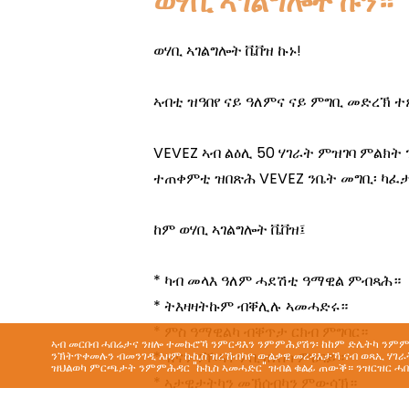
ወሃቢ ኣገልግሎት ኩን።
ኣብ መርበብ ሓበሬታና ንዘሎ ተመኩሮኻ ንምርዳእን ንምምሕያሽን፡ ከከም ድሌትካ ንምምሕ
ንኽትጥቀመሉን ብመንገዲ እዞም ኩኪስ ዝረኸብካዮ ውልቃዊ መረዳእታኻ ናብ ወጻኢ ሃገራት
ዝህልወካ ምርጫታት ንምምሕዳር "ኩኪስ ኣመሓድር" ዝብል ቁልፊ ጠውቕ። ንዝርዝር ሓበ