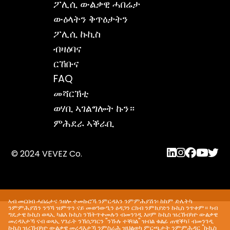
ፖሊሲ ውልቃዊ ሓበሬታ
ውዕላትን ቅጥዕታትን
ፖሊሲ ኩኪስ
ብዛዕባና
ርኸቡና
FAQ
መሻርኽቲ
ወሃቢ ኣገልግሎት ኩን።
ምሕደራ ኣቕራቢ
© 2024 VEVEZ Co.
ኣብ መርበብ ሓበሬታና ንዘሎ ተመኩሮኻ ንምርዳእን ንምምሕያሽን፡ ከከም ድሌትካ
ንምምሕያሽን ንዓኻ ዝምጥን ናይ መወዓውዒን ዕዳጋን ርክብ ንምክያድን ኩኪስ ንጥቀም። ካብ
ግዴታዊ ኩኪስ ወጻኢ ካልእ ኩኪስ ንኽትጥቀመሉን ብመንገዲ እዞም ኩኪስ ዝረኸብካዮ ውልቃዊ
መረዳእታኻ ናብ ወጻኢ ሃገራት ንኽሰጋገርን "ንኹሉ ተቐበል" ዝብል ቁልፊ ጠዊቕካ፤ ብመንገዲ
ኩኪስ ዝረኸብካዮ ውልቃዊ መረዳእታኻ ንምስራሕ ዝህልወካ ምርጫታት ንምምሕዳር "ኩኪስ