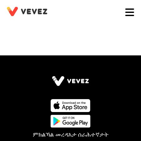
ምክልኻል መረዳእታ ሰራሕተኛታት