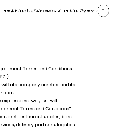
ንውልቀ ሰብ
ንኮርፖሬት
ብዛዕባና
ሓሳብ ንሓሳብ ምልውዋጥ
TI