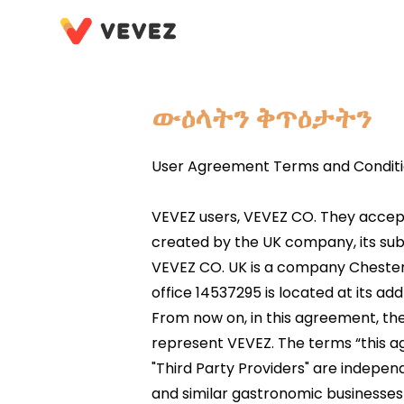
ውዕላትን ቅጥዕታትን