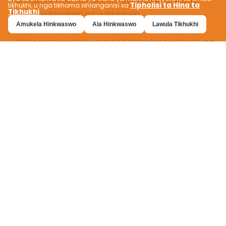
Tipholisi ta Hina ta
tikhukhi, u nga tikhoma xihlanganisi xa
Tikhukhi
.
Amukela Hinkwaswo
Ala Hinkwaswo
Lawula Tikhukhi