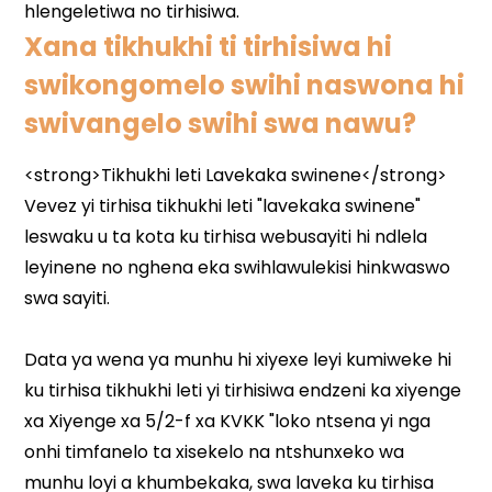
Xana tikhukhi ti tirhisiwa hi
swikongomelo swihi naswona hi
swivangelo swihi swa nawu?