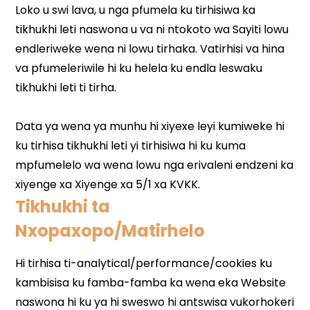
Tikhukhi ta
Nxopaxopo/Matirhelo