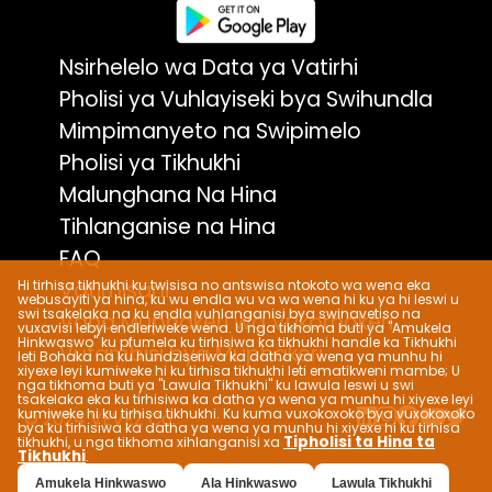
Nsirhelelo wa Data ya Vatirhi
Pholisi ya Vuhlayiseki bya Swihundla
Mimpimanyeto na Swipimelo
Pholisi ya Tikhukhi
Malunghana Na Hina
Tihlanganise na Hina
FAQ
Hi tirhisa tikhukhi ku twisisa no antswisa ntokoto wa wena eka
Vatirhisani
webusayiti ya hina, ku wu endla wu va wa wena hi ku ya hi leswi u
swi tsakelaka na ku endla vuhlanganisi bya swinavetiso na
Vana Muphakeri wa Vukorhokeri
vuxavisi lebyi endleriweke wena. U nga tikhoma buti ya "Amukela
Hinkwaswo" ku pfumela ku tirhisiwa ka tikhukhi handle ka Tikhukhi
Vufambisi bya Muphakeri
leti Bohaka na ku hundziseriwa ka datha ya wena ya munhu hi
xiyexe leyi kumiweke hi ku tirhisa tikhukhi leti ematikweni mambe; U
nga tikhoma buti ya "Lawula Tikhukhi" ku lawula leswi u swi
tsakelaka eka ku tirhisiwa ka datha ya wena ya munhu hi xiyexe leyi
kumiweke hi ku tirhisa tikhukhi. Ku kuma vuxokoxoko bya vuxokoxoko
© 2024 VEVEZ Co.
bya ku tirhisiwa ka datha ya wena ya munhu hi xiyexe hi ku tirhisa
Tipholisi ta Hina ta
tikhukhi, u nga tikhoma xihlanganisi xa
Tikhukhi
.
Amukela Hinkwaswo
Ala Hinkwaswo
Lawula Tikhukhi