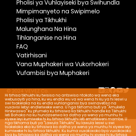
Pholisi ya Vuhlayiseki bya Swihundla
Mimpimanyeto na Swipimelo
Pholisi ya Tikhukhi
Malunghana Na Hina
Tihlanganise na Hina
FAQ
Vatirhisani
Vana Muphakeri wa Vukorhokeri
Vufambisi bya Muphakeri
© 2024 VEVEZ Co.
Hi tirhisa tikhukhi ku twisisa no antswisa ntokoto wa wena eka
webusayiti ya hina, ku wu endla wu va wa wena hi ku ya hi leswi u
swi tsakelaka na ku endla vuhlanganisi bya swinavetiso na
vuxavisi lebyi endleriweke wena. U nga tikhoma buti ya "Amukela
Hinkwaswo" ku pfumela ku tirhisiwa ka tikhukhi handle ka Tikhukhi
leti Bohaka na ku hundziseriwa ka datha ya wena ya munhu hi
xiyexe leyi kumiweke hi ku tirhisa tikhukhi leti ematikweni mambe; U
nga tikhoma buti ya "Lawula Tikhukhi" ku lawula leswi u swi
tsakelaka eka ku tirhisiwa ka datha ya wena ya munhu hi xiyexe leyi
kumiweke hi ku tirhisa tikhukhi. Ku kuma vuxokoxoko bya vuxokoxoko
bya ku tirhisiwa ka datha ya wena ya munhu hi xiyexe hi ku tirhisa