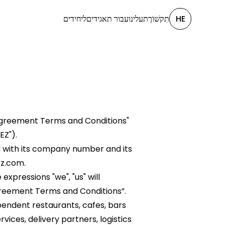
HE
תִקשׁוֹרֶת
עלינו
עבור תאגידים
ליחידים